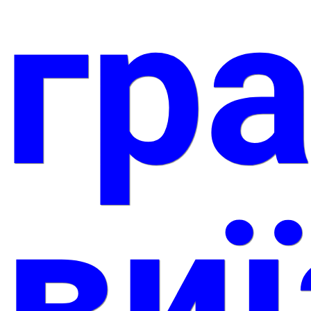
гр
ви