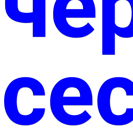
че
сес