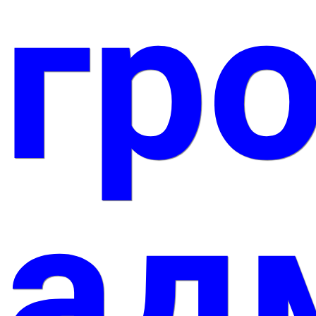
гр
ад