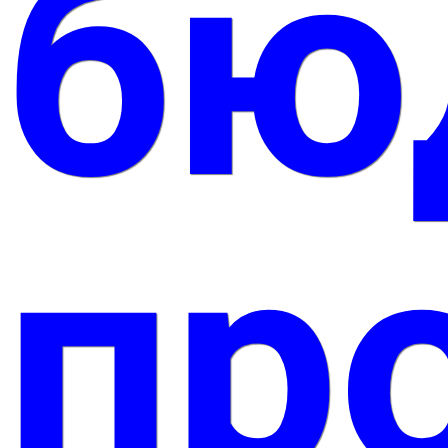
бю
пр