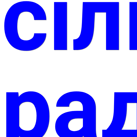
сіл
ра