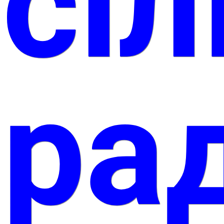
сіл
ра