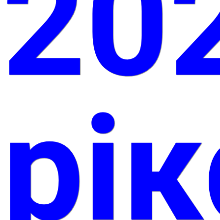
20
рі