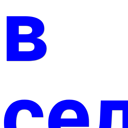
в
сел