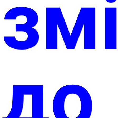
зм
до