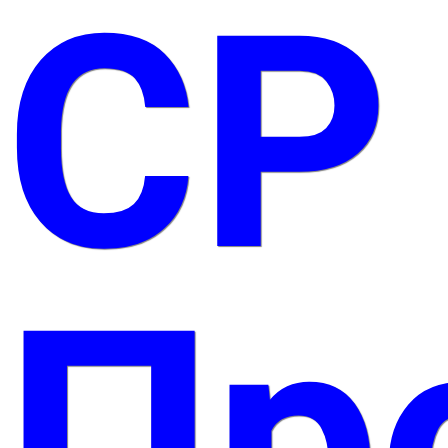
СР
Пр