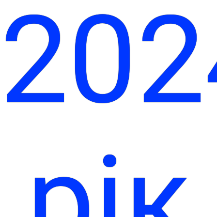
202
рік