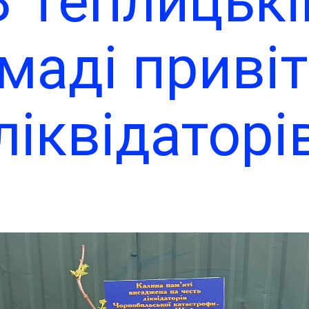
В Теплицькі
Веселий Ку
маді приві
ліквідаторі
рнобильсь
катастроф