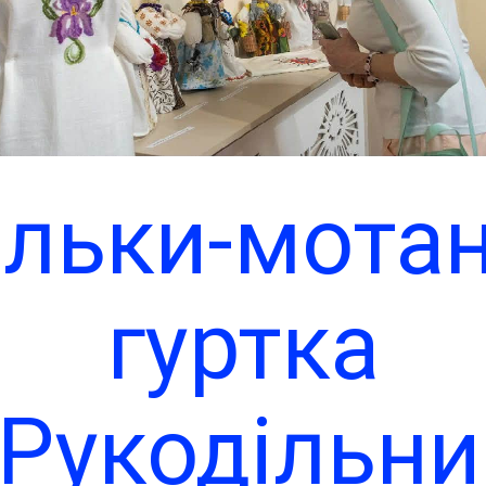
льки-мота
гуртка
«Рукодільни