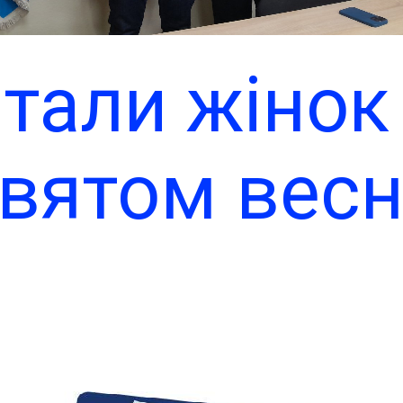
італи жінок 
вятом вес