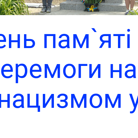
талановити
нь пам`яті
родин»
еремоги н
нацизмом 
ругій світов