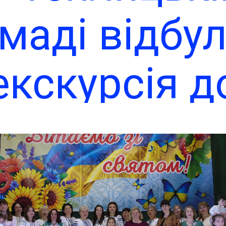
маді відбу
екскурсія д
узею-сади
двіна Кель