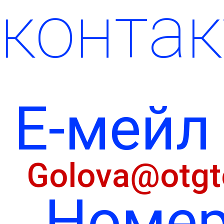
контак
Е-мейл
Golova@otgte
Номе