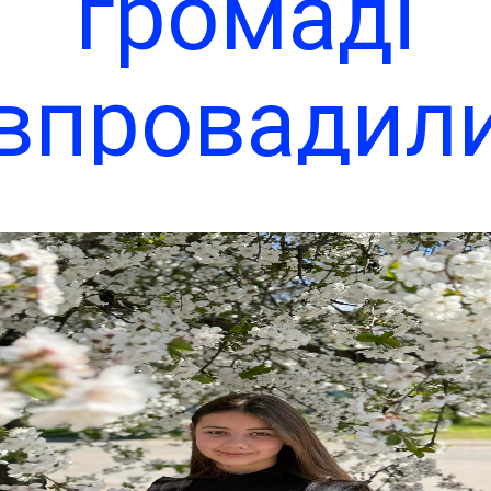
громаді
впровадил
ініціативу 
садили кал
 знак поша