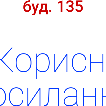
буд. 135
Корисн
осилан