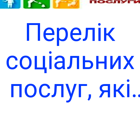
Чит
сільська рад
Перелік
виплатила
соціальних
учасникам
послуг, які
бойових дій
надаються 