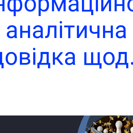
нформаційн
аналітична
довідка щод
визначення
потреб