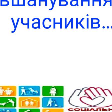
виплатила
учасників
учасникам
ойових дій 
бойових дій
ериторії інш
матеріальн
держав
допомогу
Теплицька