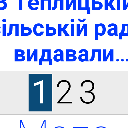
В Теплицькі
ільській ра
видавали
гуманітарн
1
2
3
допомогу