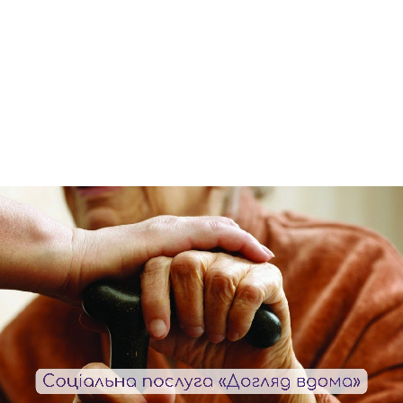
матеріальн
Теплицькій
допомогу
сільській рад
згідно з
Чит
ласифікатор
соціальних