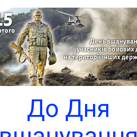
ойових дій 
ериторії інш
держав
Теплицька
Чит
До Дня
сільська рад
вшануванн