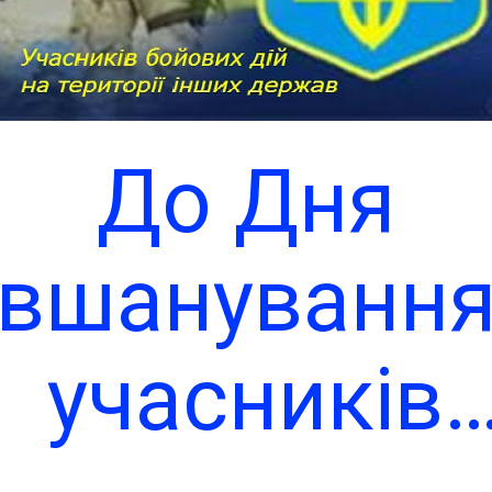
До Дня
вшануванн
учасників