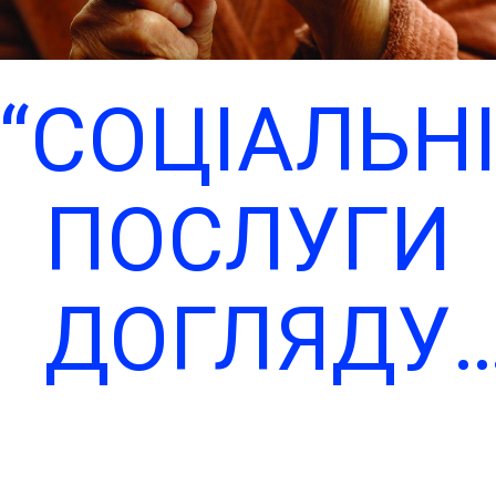
послуг,
атверджен
“СОЦІАЛЬН
наказом
ПОСЛУГИ
Міністерств
ДОГЛЯДУ
соціальної
ВДОМА: ХТ