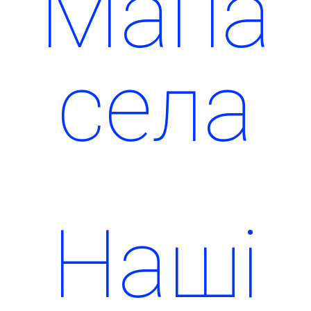
Мапа
Чит
села
Наші