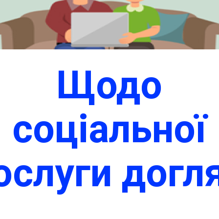
Щодо
соціальної
ослуги догл
вдома