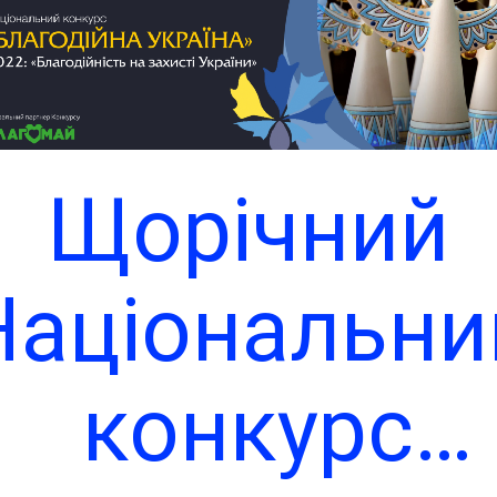
населення
Теплицької
Чит
ільської ра
Щорічний
олградсько
Національни
району
конкурс