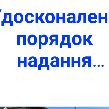
Удосконален
порядок
надання
еабілітаційн
послуг