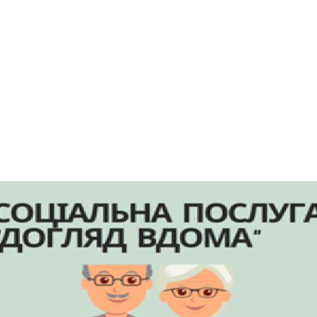
Одеської
«Благодійн
області у
Україна-2022
соціальних
послугах на
Чит
2023 рік