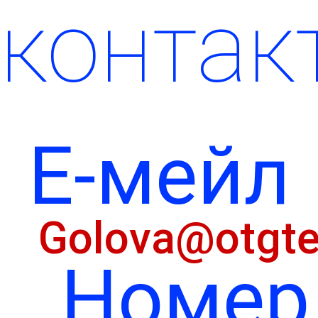
контак
Е-мейл
Golova@otgte
Номер