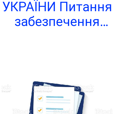
УКРАЇНИ Питання
забезпечення
рганами виконавч
влади доступ
до публічної
інформації
Чита