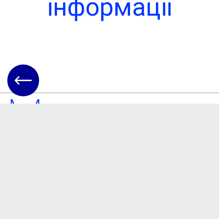
інформації
Мапа села
Чита