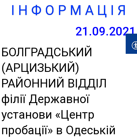
І Н Ф О Р М А Ц І Я
21.09.2021
БОЛГРАДСЬКИЙ
(АРЦИЗЬКИЙ)
РАЙОННИЙ ВІДДІЛ
філії Державної
установи «Центр
пробації» в Одеській