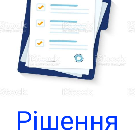
Теплицько
сільською
радою
Чи
державної
Рішення
регуляторно