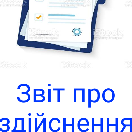
Теплицько
ільської ра
ільської ра
Чи
на 2023 рі
Звіт про
здійсненн