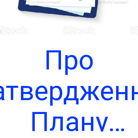
району
Чи
Одеської
Про
області
атверджен
державної
Плану
регуляторно