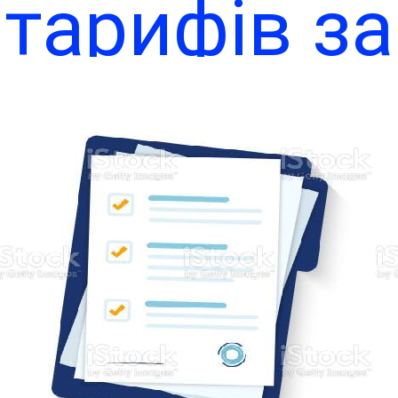
тарифів за
допостача
. Мирнопіл