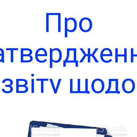
Про
егуляторн
атверджен
ктів на 20
звіту щодо
рік
здійсненн