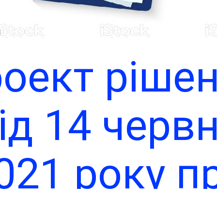
Чи
оект ріше
ід 14 черв
021 року п