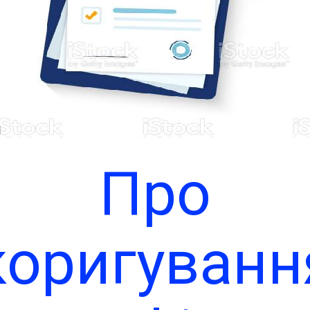
 лютого 2
року
Чи
Про
коригуванн