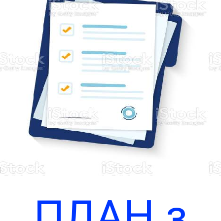
кту – проек
атверджен
оложення п
Чи
порядок
ПЛАН з