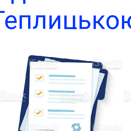
Теплицько
сільською
радою
олградсько