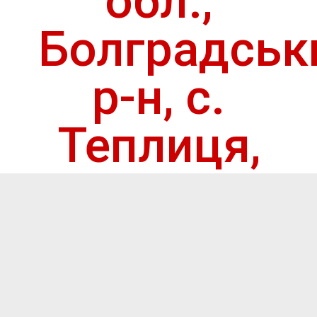
обл.,
Болградськ
р-н, с.
Теплиця,
вул.
Центральна
буд. 135