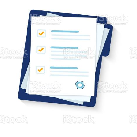
становлен
та
атверджен
місцевих
Чи
податків т