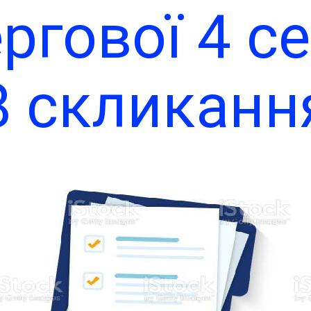
ргової 4 се
політики з
8 скликанн
2021 рік
Теплицько
ільської ра