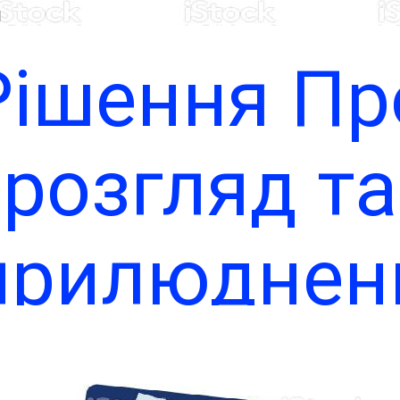
рік
Рішення Пр
розгляд та
прилюднен
егуляторно