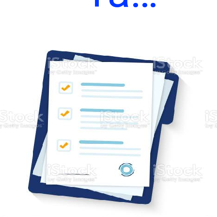
атверджен
місцевих
податків т
борів на 20
Чи