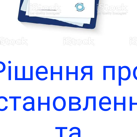
Рішення пр
становлен
та