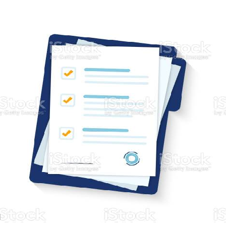
діяльності
політики з
Теплицько
2022 рік
ільської ра
з підготовк
Чи
проектів