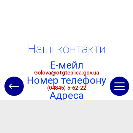
Наші контакти
Е-мейл
Golova@otgteplica.gov.ua
Номер телефону
(04845) 5-62-22
Адреса
Одеська обл., Болградський р-н, с.
Теплиця, вул. Центральна, буд. 135
Кориснi посилання