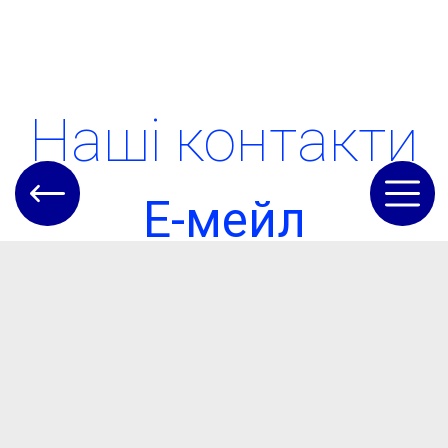
Наші контакти
Е-мейл
Golova@otgteplica.gov.ua
Номер телефону
(04845) 5-62-22
Адреса
Одеська обл.,
Болградський р-н, с.