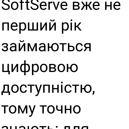
SoftServe вже не
перший рік
займаються
цифровою
доступністю,
тому точно
знають: для