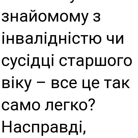
знайомому з
інвалідністю чи
сусідці старшого
віку – все це так
само легко?
Насправді,