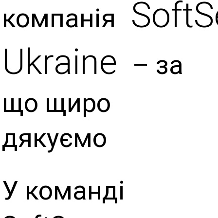
SoftS
компанія
Ukraine
– за
що щиро
дякуємо
У команді