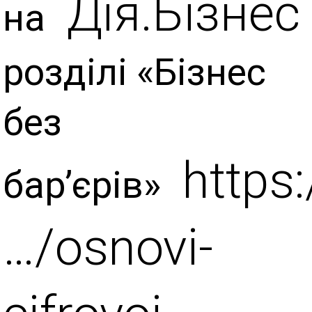
Дія.Бізнес
на
розділі «Бізнес
без
https:
бар’єрів»
…/osnovi-