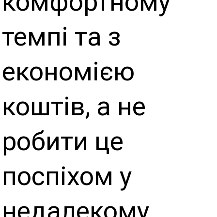
комфортному
темпі та з
економією
коштів, а не
робити це
поспіхом у
недалекому