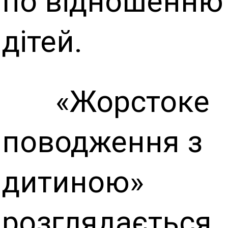
по відношенню
дітей.
«Жорстоке
поводження з
дитиною»
розглядається