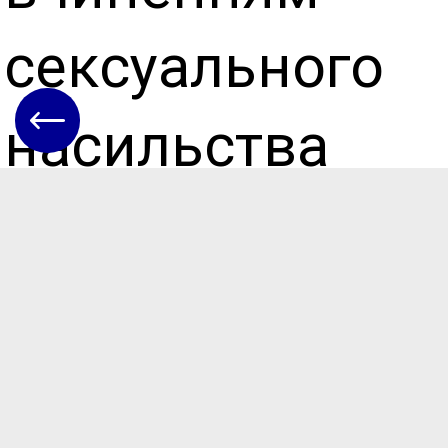
сексуального
насильства
стосовно
дитини.