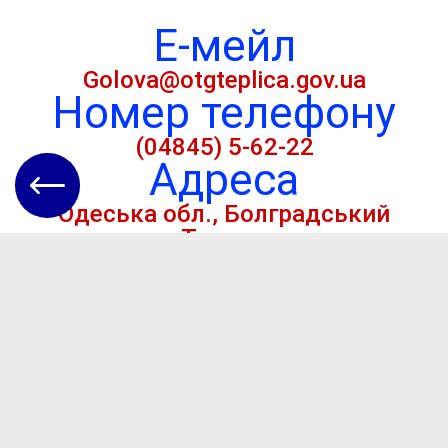
Е-мейл
Golova@otgteplica.gov.ua
Номер телефону
(04845) 5-62-22
Адреса
Одеська обл., Болградський
р-н, с. Теплиця, вул.
Центральна, буд. 135
Кориснi
посилання