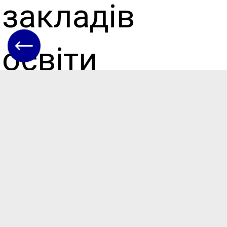
закладів
освіти
Теплицької
ради до
нового 2024-