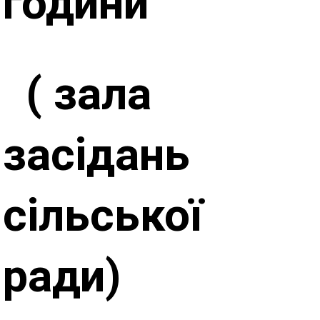
години
( зала
зас
ідань
сільської
ради)