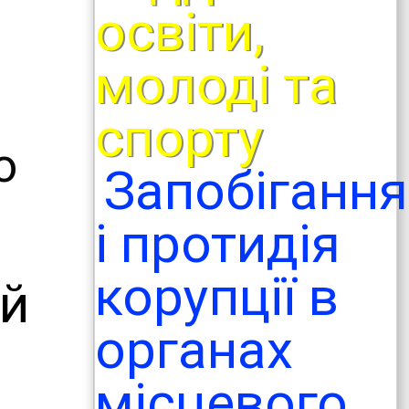
освіти,
молоді та
спорту
о
Запобігання
і протидія
корупції в
ій
органах
місцевого