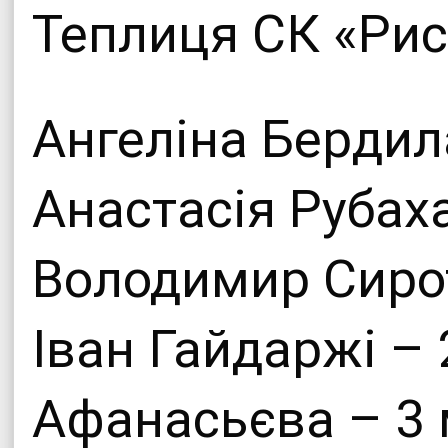
Теплиця СК «Рис
Ангеліна Бердила
Анастасія Рубаха
Володимир Сирот
Іван Гайдаржі – 
Афанасьєва – 3 м