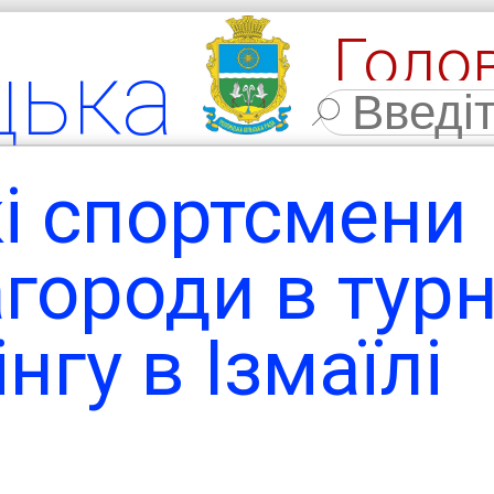
Голо
цька
Фото
льна
і спортсмени
мада
городи в турн
нгу в Ізмаїлі
ласть,
 район