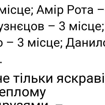
місце; Амір Рота –
узнєцов – 3 місце;
 – 3 місце; Данил
.
не тільки яскрав
 теплому