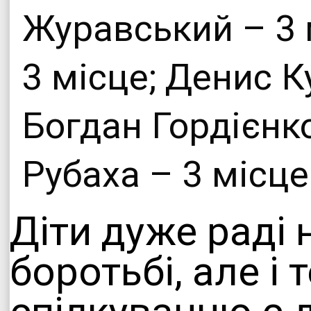
Журавський – 3 
3 місце; Денис К
Богдан Гордієнко
Рубаха – 3 місце
Діти дуже раді 
боротьбі, але і