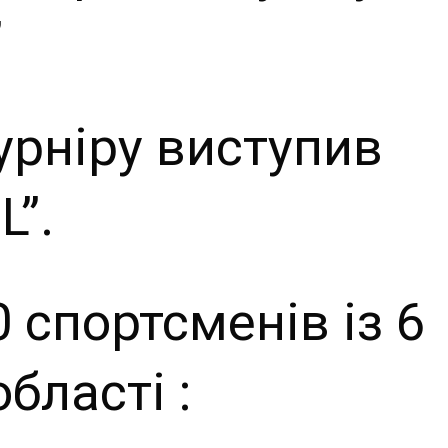
”
урніру виступив
L”.
0 спортсменів із 6
бласті :