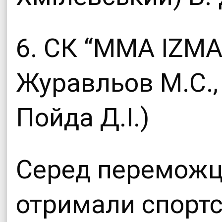
6. СК “MMA IZMAI
Журавльов М.С.,
Пойда Д.І.)
Серед переможц
отримали спортс