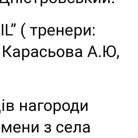
L” ( тренери:
 Карасьова А.Ю,
ів нагороди
мени з села