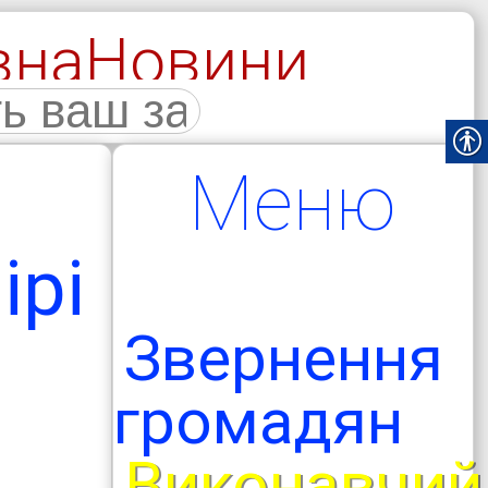
вна
Новини
галерея
Меню
ірі
Звернення
громадян
Виконавчий