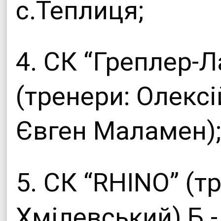
с.Теплиця;
4. СК “Греплер-Л
(тренери: Олекс
Євген Маламен);
5. СК “RHINO” (т
Хмілевський) Б.