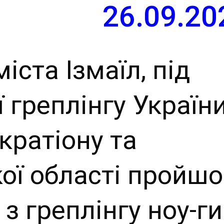
й сайт
26.09.20
ьської
іста Ізмаїл, під
ради
 греплінгу Україн
кратіону та
кої області пройш
 з греплінгу ноу-ги