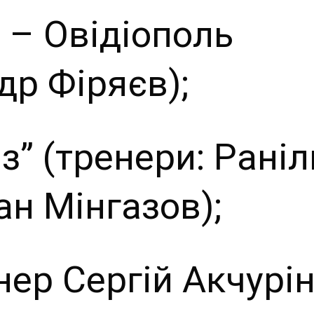
 – Овідіополь
др Фіряєв);
з” (тренери: Раніл
ан Мінгазов);
енер Сергій Акчурін