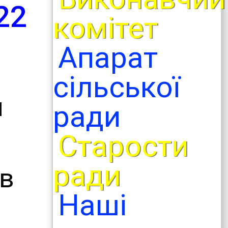
22
комітет
Апарат
сільської
и
ради
Старости
ради
ов
Наші