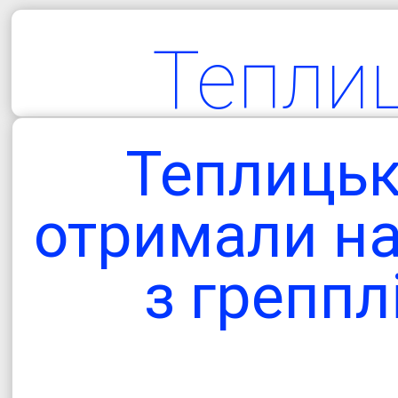
Тепли
територіа
Теплицьк
гро
отримали на
з грепплі
Одеська об
Болградський