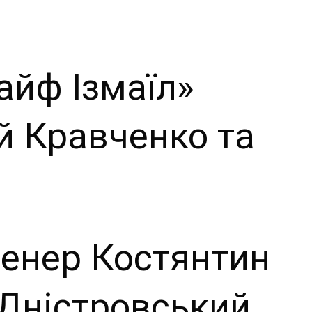
айф Ізмаїл»
ій Кравченко та
ренер Костянтин
-Дністровський.