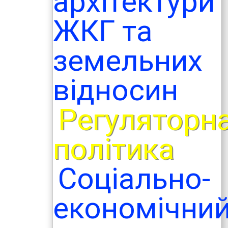
архітектури
ЖКГ та
земельних
відносин
Регуляторн
політика
Соціально-
економічни