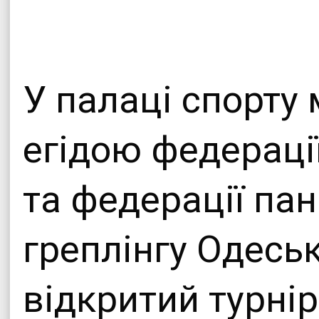
Офіційни
Теплицької сіл
У палаці спорту м
егідою федерації
та федерації пан
греплінгу Одесь
відкритий турнір