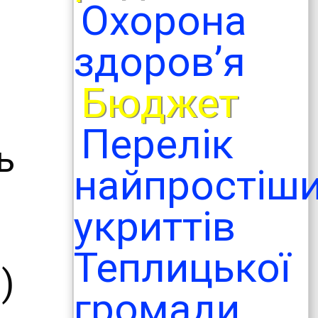
Охорона
здоров’я
Бюджет
Перелік
ь
найпростіш
укриттів
Теплицької
)
громади