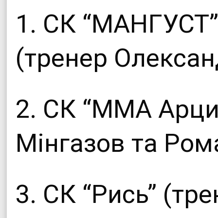
1. СК “МАНГУСТ”
(тренер Олексан
2. СК “ММА Арци
Мінгазов та Ром
3. СК “Рись” (тр