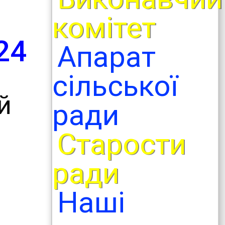
комітет
24
Апарат
сільської
й
ради
Старости
ради
Наші