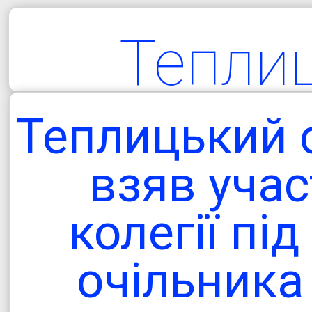
Тепли
територіа
Теплицький 
гро
взяв учас
колегії пі
Одеська об
очільника
Болградський