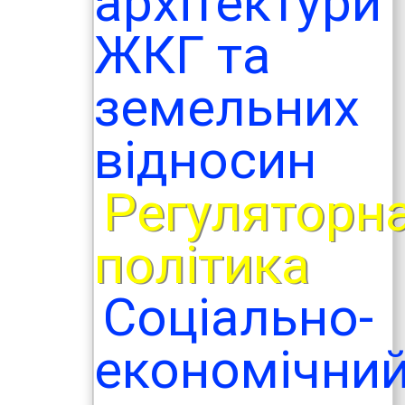
архітектури
ЖКГ та
земельних
відносин
Регуляторн
політика
Соціально-
економічни