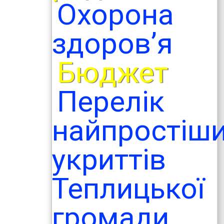
Охорона
здоров’я
Бюджет
Перелік
найпростіш
укриттів
Теплицької
громади