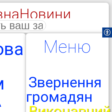
вна
Новини
галерея
Меню
ова
м
Звернення
громадян
А
Виконавчий