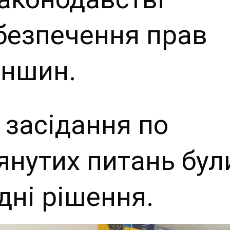
безпечення прав
еншин.
 засідання по
янутих питань бул
дні рішення.