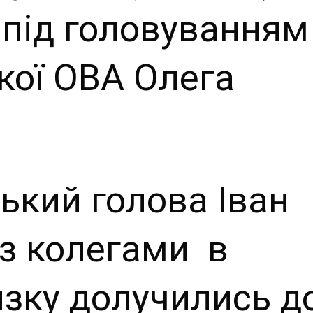
ї під головуванням
кої ОВА Олега
ький голова Іван
з колегами в
язку долучились д