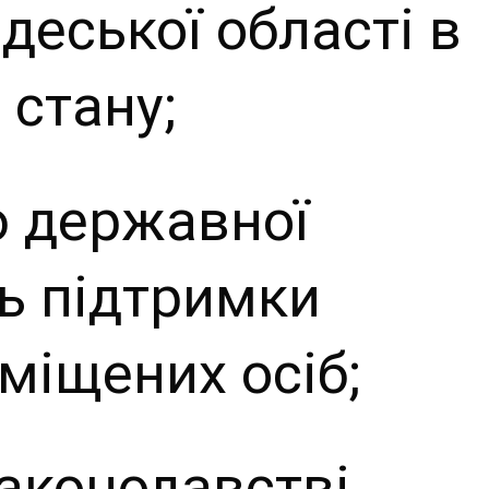
деської області в
 стану;
ю державної
нь підтримки
міщених осіб;
законодавстві