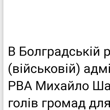
Офіційни
Теплицької сіл
В Болградській 
(військовій) адм
РВА Михайло Ша
голів громад для