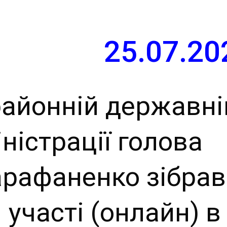
й сайт
ьської
25.07.20
ради
районній державні
іністрації голова
рафаненко зібрав
 участі (онлайн) в