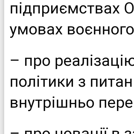
підприємствах О
умовах воєнного
– про реалізаці
політики з пита
внутрішньо пере
– про новації в 