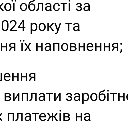
ої області за
024 року та
ня їх наповнення;
шення
 виплати заробітн
х платежів на