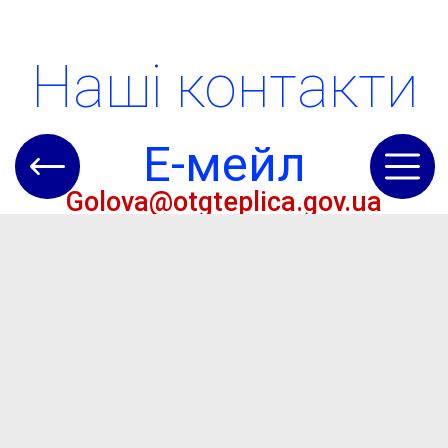
Наші контакти
Е-мейл
Golova@otgteplica.gov.ua
Номер телефону
(04845) 5-62-22
Адреса
Одеська обл.,
Болградський р-н, с.
Теплиця, вул.
Центральна, буд. 135