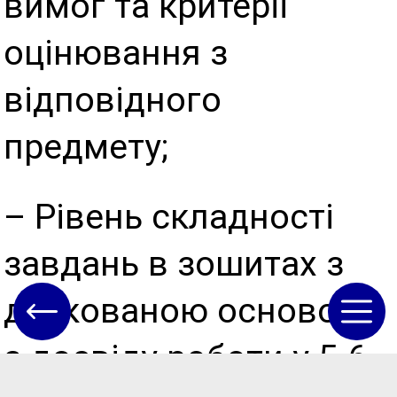
вимог та критерії
оцінювання з
відповідного
предмету;
– Рівень складності
завдань в зошитах з
друкованою основою;
з досвіду роботи у 5-6