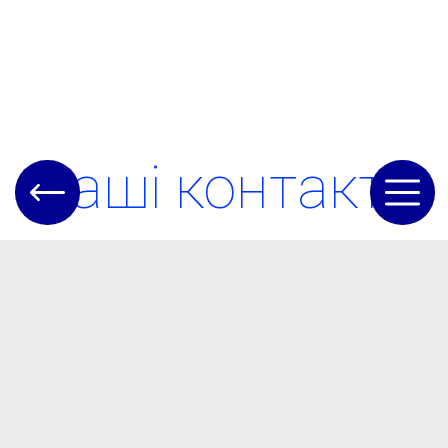
Наші контакти
Е-мейл
Golova@otgteplica.gov.ua
Номер телефону
(04845) 5-62-22
Адреса