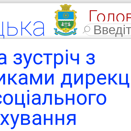
Голо
цька
Фото
льна
 зустріч з
мада
иками дирекці
соціального
ласть,
ахування
 район