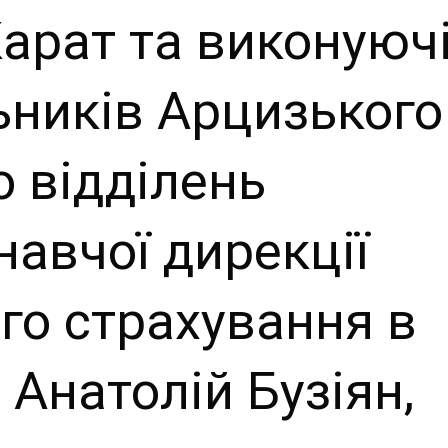
арат та виконуюч
ьників Арцизького
о відділень
навчої дирекції
го страхування в
 Анатолій Бузіян,