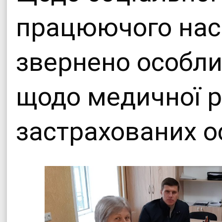
працюючого насе
звернено особли
щодо медичної ре
застрахованих ос