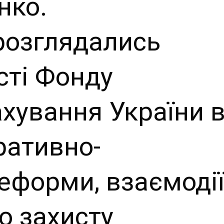
нко.
 розглядались
сті Фонду
ахування України 
ративно-
реформи, взаємоді
о захисту