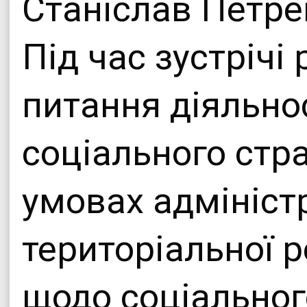
Станіслав Петре
Під час зустрічі
питання діяльно
соціального стр
умовах адмініст
територіальної 
щодо соціальног