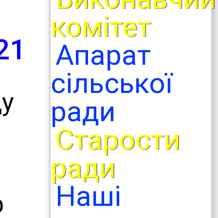
комітет
21
Апарат
сільської
ду
ради
Старости
ради
Наші
р