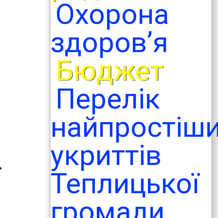
Охорона
здоров’я
Бюджет
Перелік
в
найпростіш
укриттів
ї
Теплицької
громади