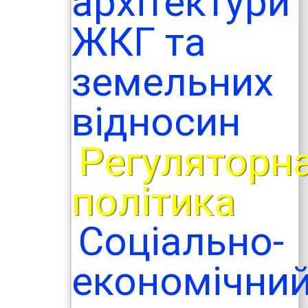
архітектури
ЖКГ та
земельних
відносин
Регуляторн
політика
Соціально-
економічни