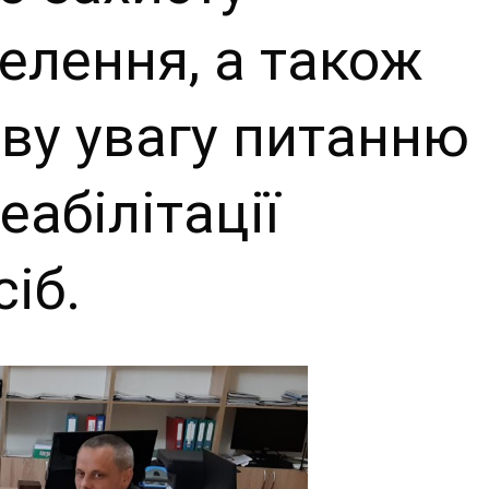
лення, а також
ву увагу питанню
абілітації
іб.