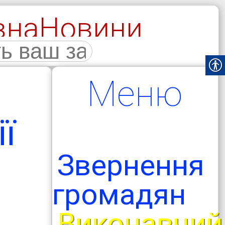
вна
Новини
галерея
Меню
ї
Звернення
громадян
Виконавчий