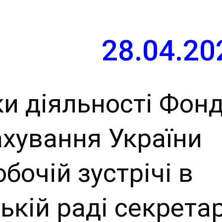
й сайт
ьської
28.04.20
ради
и діяльності Фон
ахування України
бочій зустрічі в
ькій раді секрета