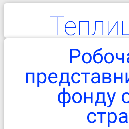
Тепли
територіа
Робоча
гро
представн
фонду 
Одеська об
стр
Болградський