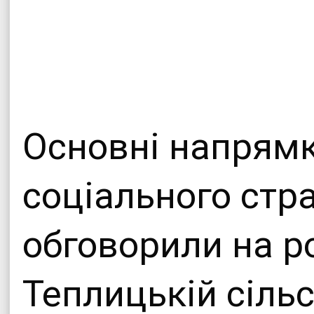
Офіційни
Теплицької сіл
Основні напрямк
соціального стр
обговорили на ро
Теплицькій сільс