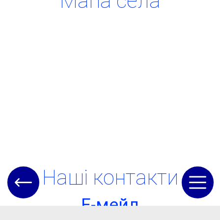
Мапа села
Наші контакти
Е-мейл
Golova@otgteplica.gov.ua