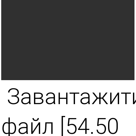
Завантажит
файл [54.50