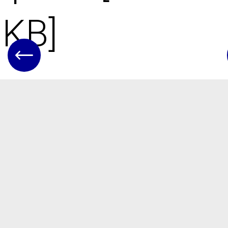
KB]
Мапа села