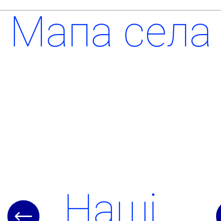
Мапа села
Наші