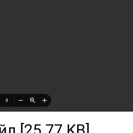
л [25.77 KB]