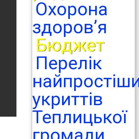
Охорона
здоров’я
Бюджет
Перелік
найпростіш
укриттів
Теплицької
громади