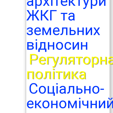
архітектури
ЖКГ та
земельних
відносин
Регуляторн
політика
Соціально-
економічни