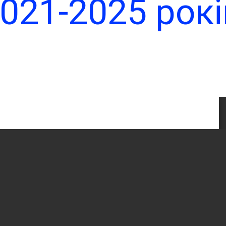
021-2025 рокі
й сайт
ьської
ради