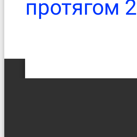
протягом 2
Офіційни
Теплицької сіл