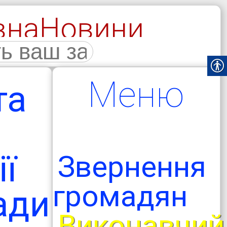
вна
Новини
галерея
Меню
та
ї
Звернення
громадян
ади
Виконавчий