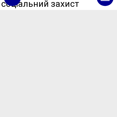
соціальний захист
громадян, заснований на
принципах
індивідуального підходу
до кожної людини.
В Теплицькій громаді
особливу увагу та
соціальну місію
виконують працівники