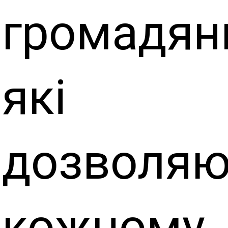
громадян
які
дозволяю
кожному