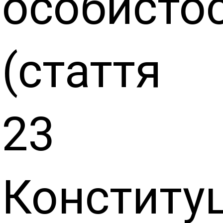
особистос
(стаття
23
Конституц