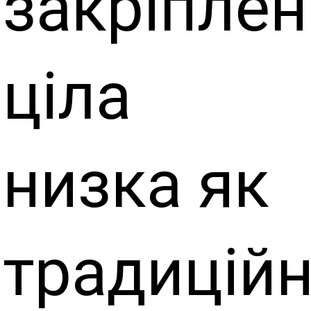
закріплен
ціла
низка як
традиційн