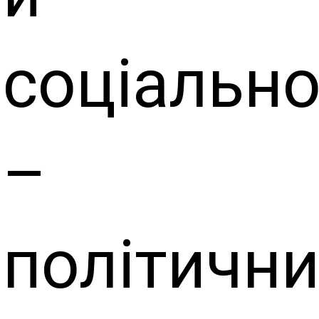
соціальн
–
політичн