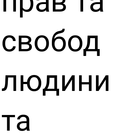
прав та
свобод
людини
та