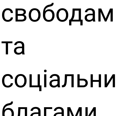
свободам
та
соціальн
благами