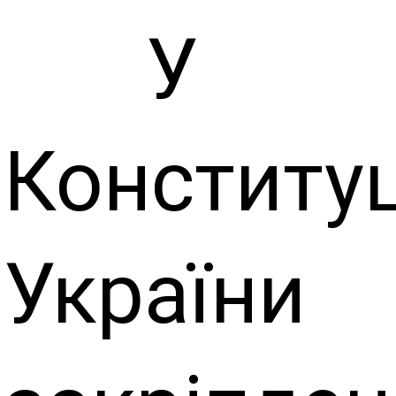
У
Конституц
України