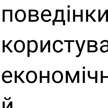
поведінки
користув
економіч
й