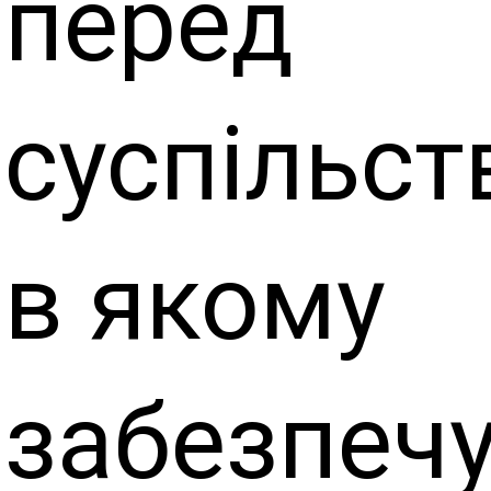
перед
суспільст
в якому
забезпеч