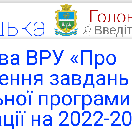
Голо
цька
Фото
льна
ва ВРУ «Про
мада
ення завдань
ьної програми
ласть,
ції на 2022-2
 район