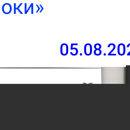
роки»
й сайт
ьської
ради
05.08.20