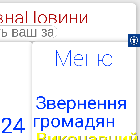
вна
Новини
галерея
Меню
Звернення
громадян
024
Виконавчий