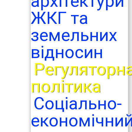
архітектури
ЖКГ та
земельних
відносин
Регуляторн
політика
Соціально-
економічни