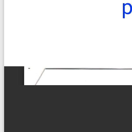
Офіційни
Теплицької сіл