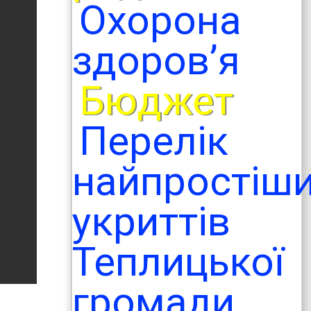
Охорона
здоров’я
Бюджет
Перелік
найпростіш
укриттів
Теплицької
громади