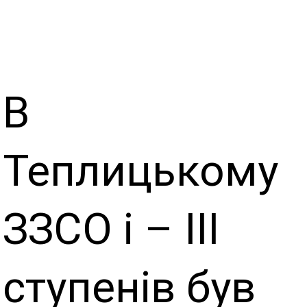
В
Теплицькому
ЗЗСО і – ІІІ
ступенів був