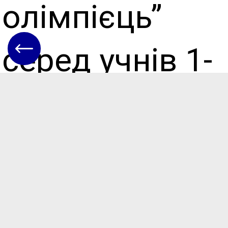
олімпієць”
серед учнів 1-
4 класів.