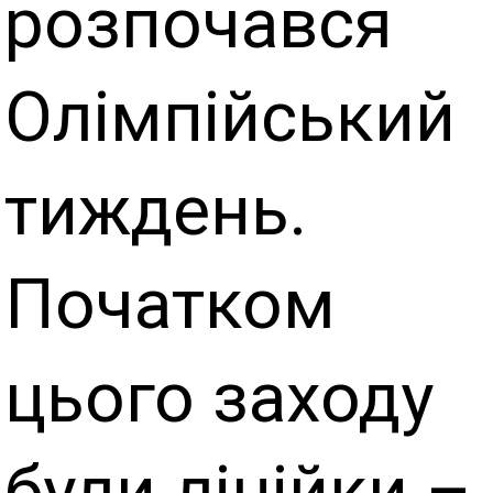
розпочався
Олімпійський
тиждень.
Початком
цього заходу
були лінійки –