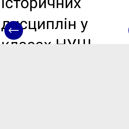
історичних
дисциплін у
класах НУШ
поділилась
вчитель Вакар
Г.Д.