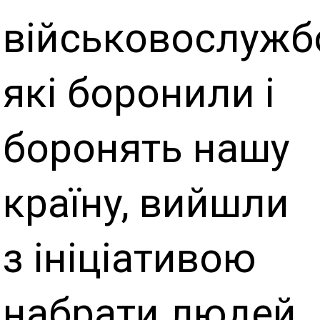
військовослужб
які боронили і
боронять нашу
країну, вийшли
з ініціативою
набрати людей