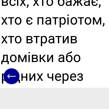
всіх, хто бажає,
хто є патріотом,
хто втратив
домівки або
рідних через
війну, об’єднати