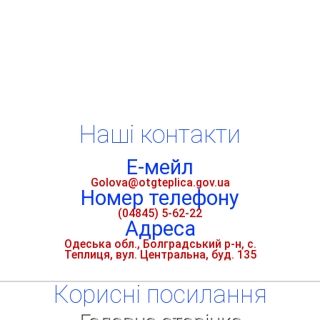
Наші контакти
Е-мейл
Golova@otgteplica.gov.ua
Номер телефону
(04845) 5-62-22
Адреса
Одеська обл., Болградський р-н, с.
Теплиця, вул. Центральна, буд. 135
Кориснi посилання