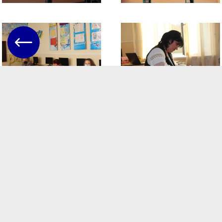
До складу
конкурсної
комісії