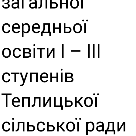
загальної
середньої
освіти І – ІІІ
ступенів
Теплицької
сільської ради