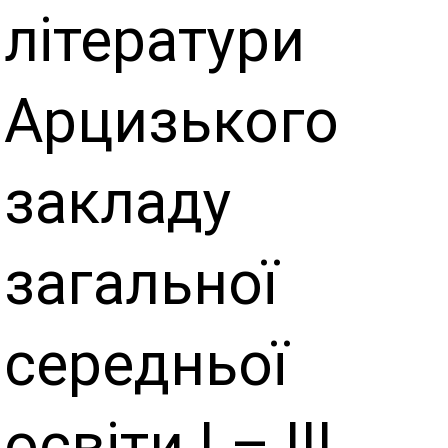
літератури
Арцизького
закладу
загальної
середньої
освіти І – ІІІ