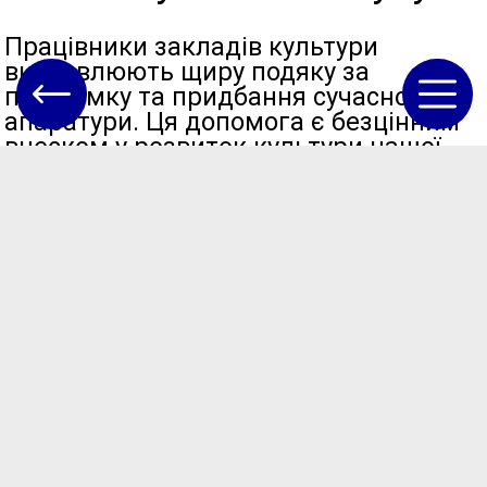
Працівники закладів культури
висловлюють щиру подяку за
підтримку та придбання сучасної
апаратури. Ця допомога є безцінним
внеском у розвиток культури нашої
громади, ми зможемо забезпечити
якісне проведення заходів, розкрити
творчий потенціал наших колективів
та подарувати ще більше яскравих
моментів глядачам, – зазначила
начальник відділу культури
Теплицької сільської ради Марина
Чернишова.