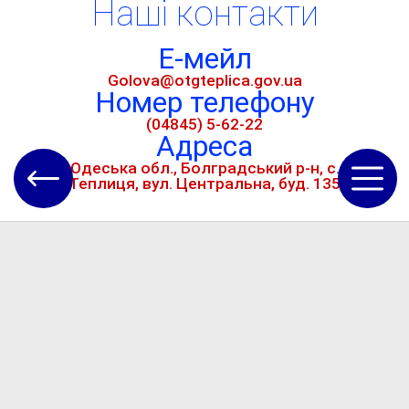
Наші контакти
Е-мейл
Golova@otgteplica.gov.ua
Номер телефону
(04845) 5-62-22
Адреса
Одеська обл., Болградський р-н, с.
Теплиця, вул. Центральна, буд. 135
Кориснi посилання
Головна сторінка
Новини
Часті запитання (FAQ)