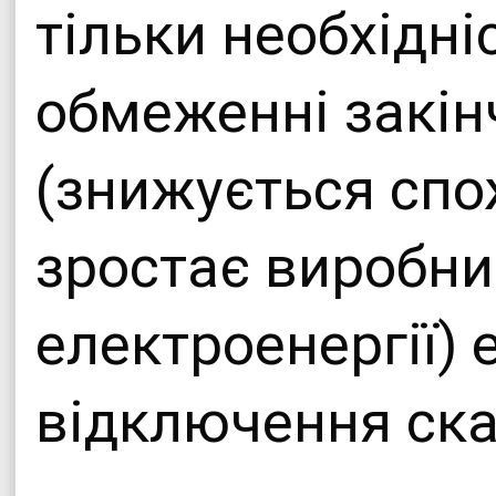
тільки необхідні
обмеженні закін
(знижується сп
зростає виробн
електроенергії) 
відключення ск