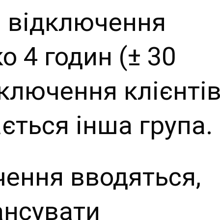
і відключення
 4 годин (± 30
ключення клієнтів
ється інша група.
чення вводяться,
ансувати