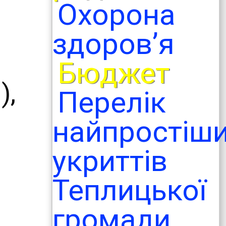
Охорона
здоров’я
Бюджет
),
Перелік
найпростіш
укриттів
Теплицької
громади