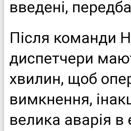
введені, передб
Після команди Н
диспетчери мают
хвилин, щоб опе
вимкнення, інак
велика аварія в 