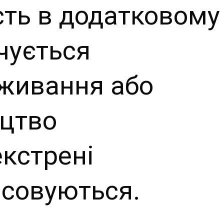
сть в додатковому
чується
оживання або
ицтво
екстрені
асовуються.