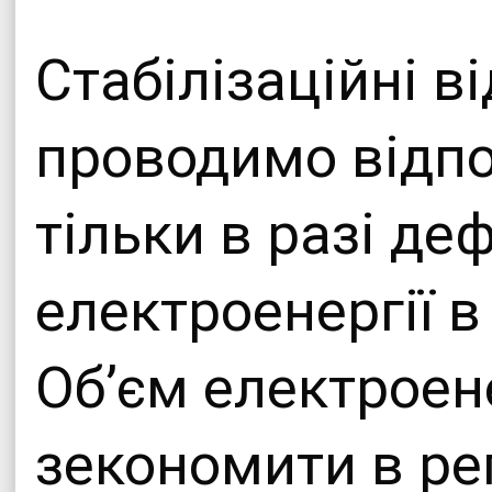
Стабілізаційні 
проводимо відпов
тільки в разі де
електроенергії в
Об’єм електроене
зекономити в рег