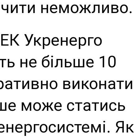
ачити неможливо.
ЕК Укренерго
ь не більше 10
ративно виконати
ше може статись
енергосистемі. Як