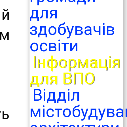
для
ий
здобувачів
єм
освіти
Інформація
для ВПО
Відділ
містобудува
ть