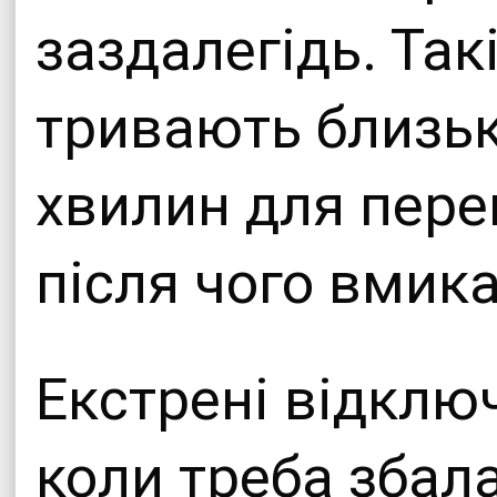
заздалегідь. Так
тривають близько
хвилин для пере
після чого вмика
Екстрені відклю
коли треба збал