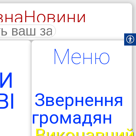
вна
Новини
галерея
Меню
НИ
ВІ
Звернення
громадян
Виконавчий