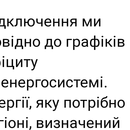
відключення ми
ідно до графіків 
фіциту
 енергосистемі.
ргії, яку потрібно
іоні, визначений