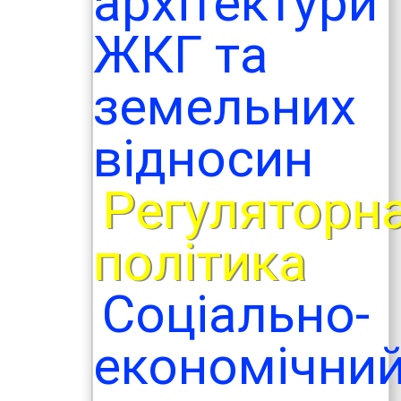
архітектури
ЖКГ та
земельних
відносин
Регуляторн
політика
Соціально-
економічни