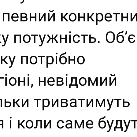
 певний конкретн
у потужність. Об’
яку потрібно
іоні, невідомий
ільки триватимуть
 і коли саме буду