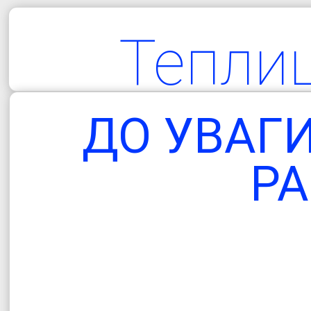
Тепли
територіа
ДО УВАГ
гро
РА
Одеська об
Болградський