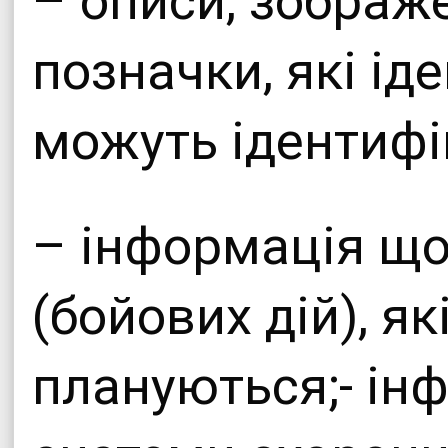
– описи, зображ
позначки, які ід
можуть ідентифік
– інформація що
(бойових дій), я
плануються;- ін