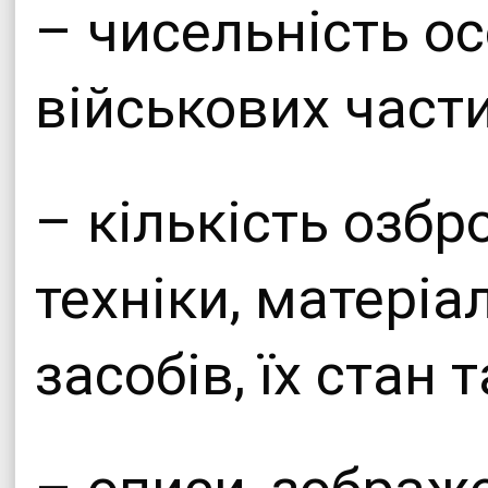
– чисельність о
військових части
– кількість озбр
техніки, матеріа
засобів, їх стан 