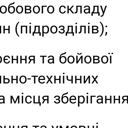
собового складу
н (підрозділів);
оєння та бойової
льно-технічних
та місця зберігання