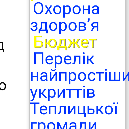
Охорона
здоров’я
Бюджет
д
Перелік
найпростіш
о
укриттів
Теплицької
громади