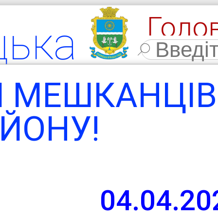
Голо
цька
Фото
льна
И МЕШКАНЦІВ
мада
ЙОНУ!
ласть,
04.04.20
 район