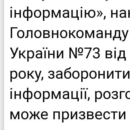
інформацію», на
Головнокоманду
України №73 від
року, заборони
інформації, роз
може призвести 