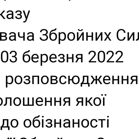
казу
вача Збройних Си
 03 березня 2022
ти розповсюдження
голошення якої
до обізнаності