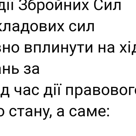
дії Збройних Сил
складових сил
но вплинути на хі
нь за
д час дії правовог
стану, а саме: