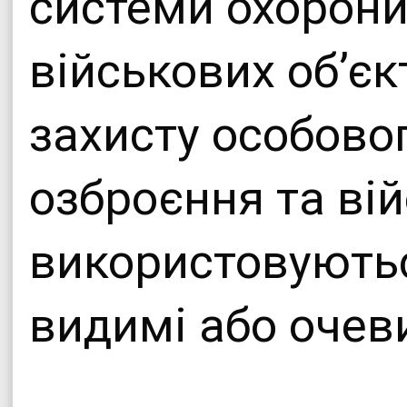
системи охорони
військових об’єк
захисту особовог
озброєння та вій
використовуються
видимі або очев