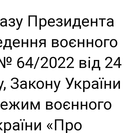
й сайт
казу Президента
ьської
едення воєнного
ради
 № 64/2022 від 24
, Закону України
режим воєнного
країни «Про