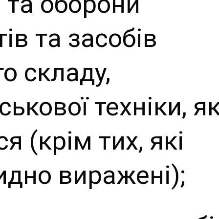
 та оборони
тів та засобів
о складу,
ськової техніки, як
 (крім тих, які
идно виражені);