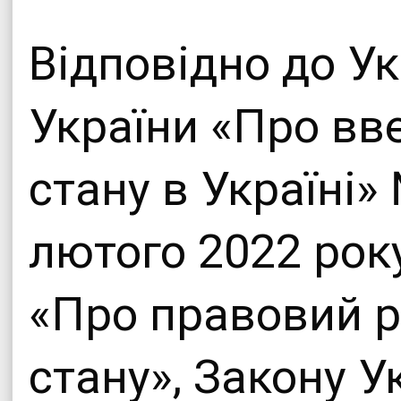
Офіційни
Відповідно до У
Теплицької сіл
України «Про вв
стану в Україні»
лютого 2022 року
«Про правовий 
стану», Закону У