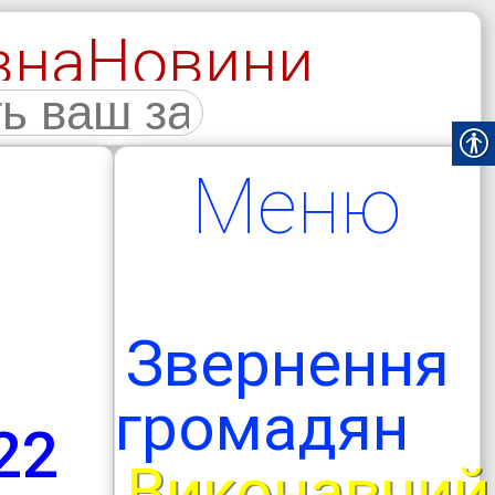
вна
Новини
галерея
Меню
Звернення
громадян
22
Виконавчий