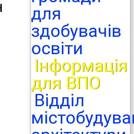
н
для
здобувачів
освіти
Інформація
для ВПО
Відділ
містобудува