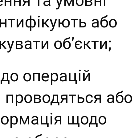
ення та умовні
ентифікують або
увати об’єкти;
до операцій
кі проводяться або
формація щодо