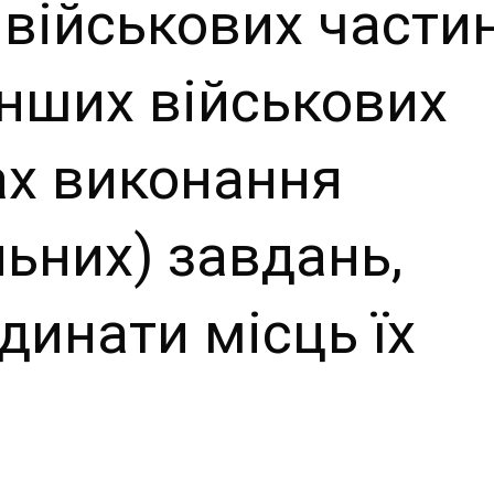
військових части
 інших військових
ах виконання
льних) завдань,
динати місць їх