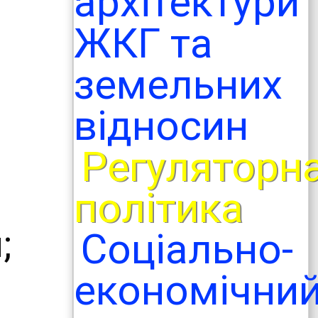
архітектури
ЖКГ та
земельних
відносин
Регуляторн
політика
;
Соціально-
економічни