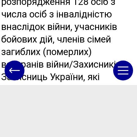
розпорядження 128 осіб з
числа осіб з інвалідністю
внаслідок війни, учасників
бойових дій, членів сімей
загиблих (померлих)
ветеранів війни/Захисників і
Захисниць України, які
мешкають на території
Теплицької сільської ради
отримають матеріальну
допомогу по 1500 грн.