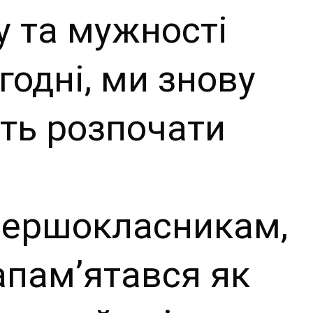
у та мужності
годні, ми знову
ть розпочати
ершокласникам,
апам’ятався як