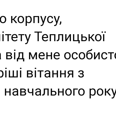
й сайт
о корпусу,
ьської
ітету Теплицької
ради
а від мене особист
іші вітання з
 навчального року