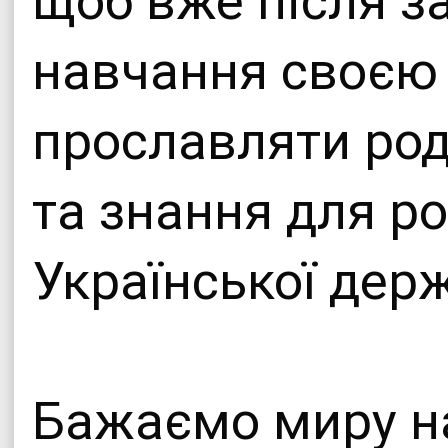
щоб вже після 
навчання своєю
прославляти род
та знання для р
Української дер
Бажаємо миру на