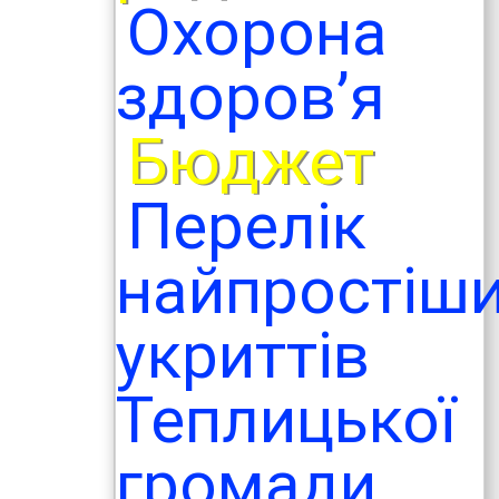
Охорона
здоров’я
Бюджет
Перелік
найпростіш
укриттів
Теплицької
громади