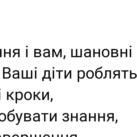
ня і вам, шановні
 Ваші діти роблят
 кроки,
бувати знання,