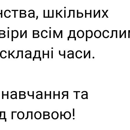
ства, шкільних
і віри всім доросл
складні часи.
 навчання та
д головою!