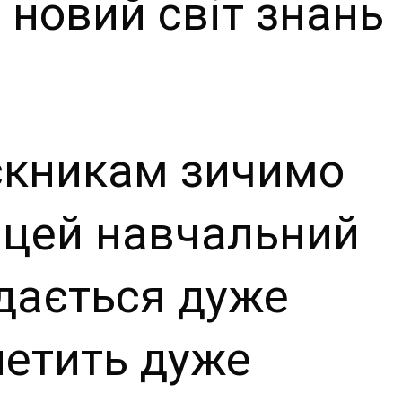
 новий світ знань
скникам зичимо
 цей навчальний
здається дуже
летить дуже