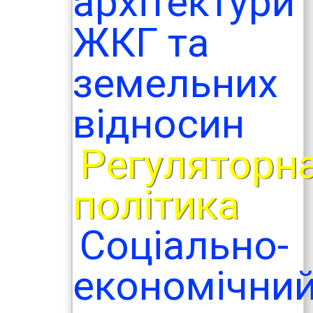
архітектури
ЖКГ та
земельних
відносин
Регуляторн
ь
політика
Соціально-
економічни