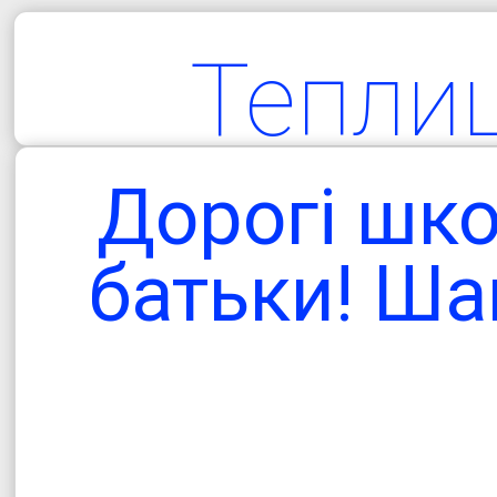
Тепли
територіа
Дорогі шко
гро
батьки! Ша
Одеська об
Болградський