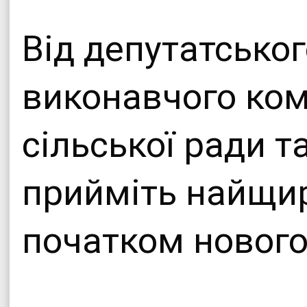
Офіційни
Від депутатськог
Теплицької сіл
виконавчого ком
сільської ради т
прийміть найщир
початком нового