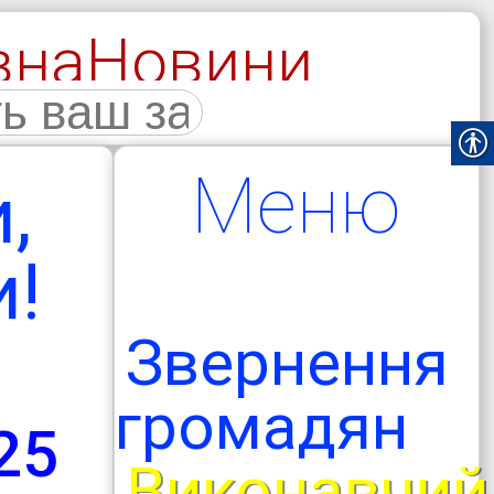
вна
Новини
галерея
Меню
,
и!
Звернення
громадян
25
Виконавчий