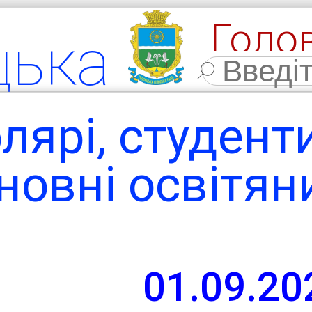
Голо
цька
Фото
льна
лярі, студенти
мада
новні освітян
ласть,
01.09.20
 район