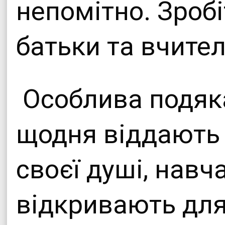
непомітно. Зробі
батьки та вчите
Особлива подяка
щодня віддають 
своєї душі, навч
відкривають для