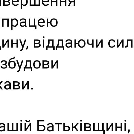
завершення
 працею
ину, віддаючи си
озбудови
жави.
шій Батьківщині,