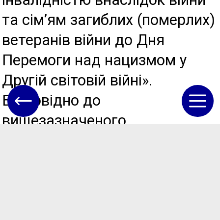
та сім’ям загиблих (померлих)
ветеранів війни до Дня
Перемоги над нацизмом у
Другій світовій війні».
Відповідно до
вищезазначеного
розпорядження в травні 2022
року 2 особи з інвалідністю
внаслідок війни та 5 сімей
загиблих (померлих)