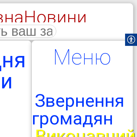
вна
Новини
галерея
Меню
Дня
ли
Звернення
громадян
Виконавчий