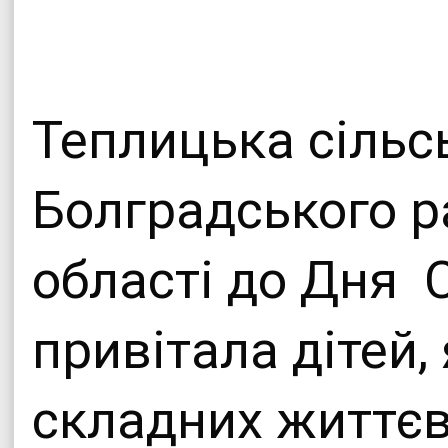
Офіційни
Теплицької сіл
Теплицька сільс
Болградського р
області до Дня 
привітала дітей,
складних життєв