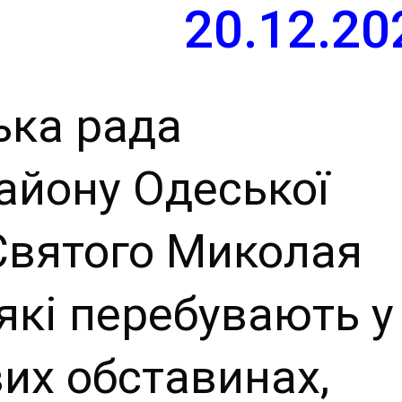
й сайт
20.12.20
ьської
ька рада
ради
айону Одеської
Святого Миколая
 які перебувають у
их обставинах,