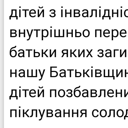
дітей з інвалідні
внутрішньо перем
батьки яких заг
нашу Батьківщину
дітей позбавлен
піклування сол