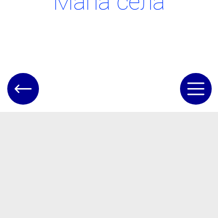
Мапа села
Наші контакти
Е-мейл