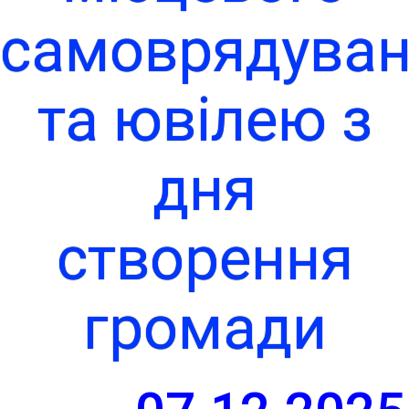
самоврядува
та ювілею з
дня
створення
громади