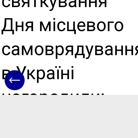
святкування
Дня місцевого
самоврядуванн
в Україні
нагородили:
Канцир Дар
’
ю