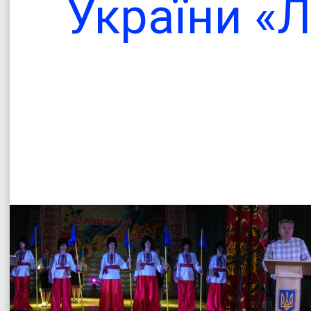
України «
Офіційни
Теплицької сіл