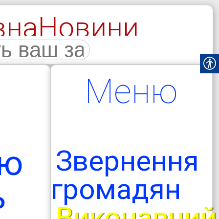
вна
Новини
галерея
Меню
ню
Звернення
громадян
ь
Виконавчий