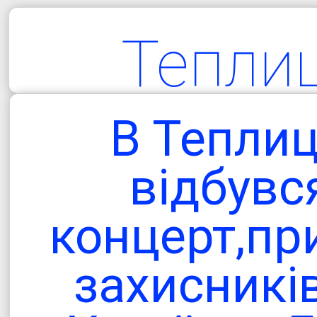
Тепли
територіа
В Теплиц
гро
відбувс
концерт,п
Одеська об
захисникі
Болградський