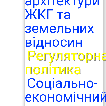
архітектури
ЖКГ та
земельних
відносин
Регуляторн
політика
Соціально-
економічни