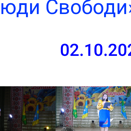
Люди Свободи
й сайт
ьської
ради
02.10.20