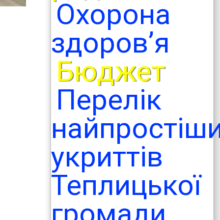
Охорона
здоров’я
Бюджет
Перелік
найпростіш
укриттів
Теплицької
громади