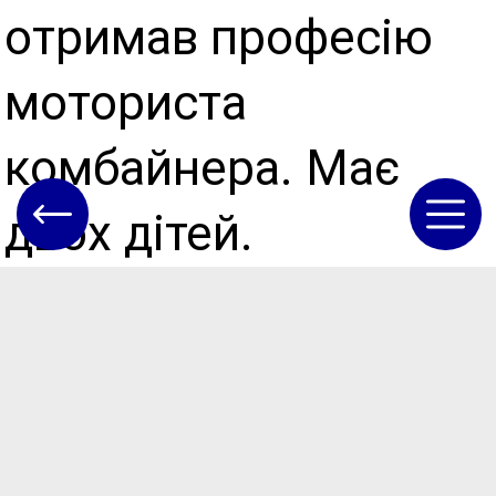
отримав професію
моториста
комбайнера. Має
двох дітей.
Сергій Куляк був
призваний до лав
Збройних сил