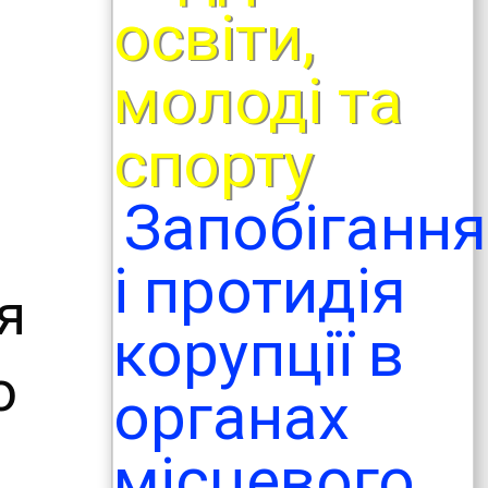
освіти,
молоді та
спорту
Запобігання
і протидія
я
корупції в
ю
органах
місцевого