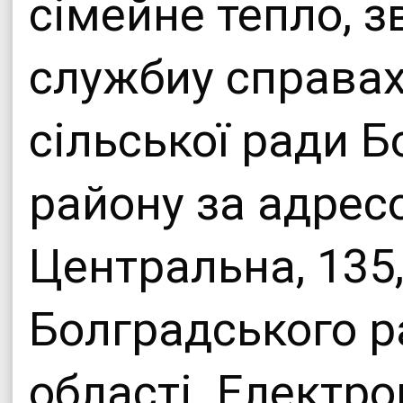
сімейне тепло, з
службиу справах
сільської ради 
району за адресо
Центральна, 135,
Болградського р
області. Електро