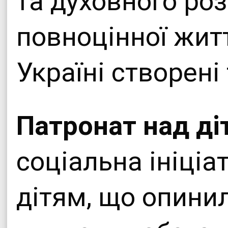
та духовного роз
повноцінної житт
Україні створені
Патронат над ді
соціальна ініціа
дітям, що опини