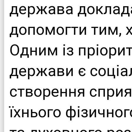
держава доклада
допомогти тим, х
Одним із пріори
держави є соціал
створення сприя
їхнього фізичног