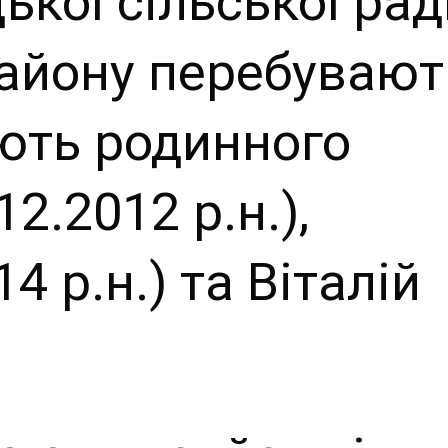
ької сільської рад
й сайт
району перебувают
ьської
ують родинного
ради
12.2012 р.н.),
4 р.н.) та Віталій