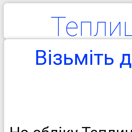
Тепли
територіа
Візьміть д
гро
Одеська об
Болградський