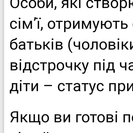
Особи, які ство
сім’ї, отримують
батьків (чолові
відстрочку під ча
діти – статус пр
Якщо ви готові 