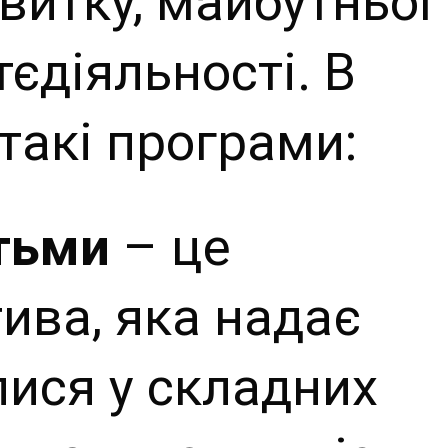
витку, майбутньої
єдіяльності. В
 такі програми:
тьми
– це
тива, яка надає
лися у складних