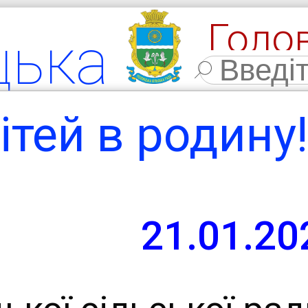
Голо
цька
Фото
льна
ітей в родину!
мада
21.01.20
ласть,
 район