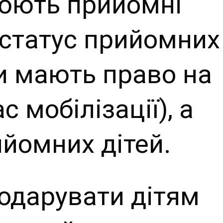
рюють прийомні
 статус прийомних
ки мають право на
с мобілізації), а
ийомних дітей.
подарувати дітям