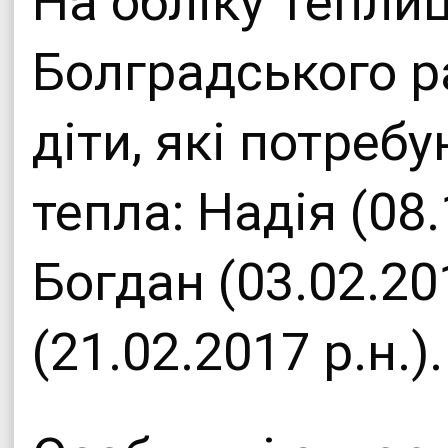
На обліку Теплиц
Офіційни
Болградського 
Теплицької сіл
діти, які потреб
тепла: Надія (08.
Богдан (03.02.201
(21.02.2017 р.н.).