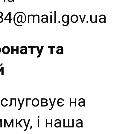
4@mail.gov.ua
онату та
й
слуговує на
имку, і наша