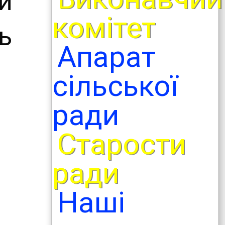
и
комітет
ь
Апарат
сільської
ради
Старости
ради
Наші