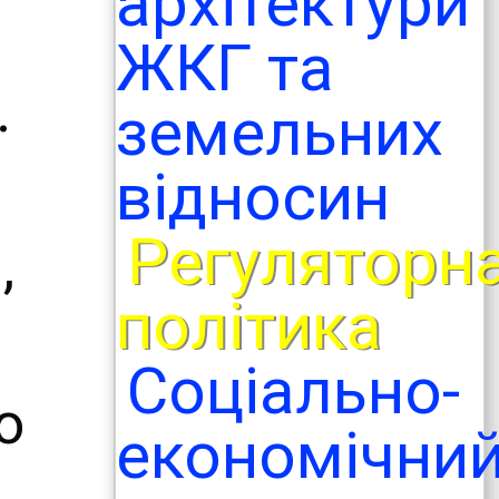
архітектури
ЖКГ та
.
земельних
відносин
Регуляторн
,
політика
Соціально-
о
економічни