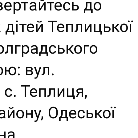
вертайтесь до
 дітей Теплицької
Болградського
ю: вул.
 с. Теплиця,
айону, Одеської
на