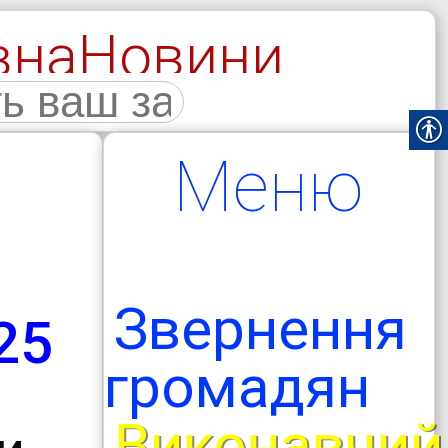
вна
Новини
галерея
Меню
Звернення
25
громадян
Виконавчий