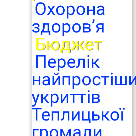
Охорона
здоров’я
Бюджет
Перелік
найпростіш
укриттів
Теплицької
громади