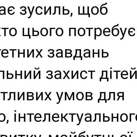
є зусиль, щоб
то цього потребує
тетних завдань
ьний захист дітей
тливих умов для
о, інтелектуальног