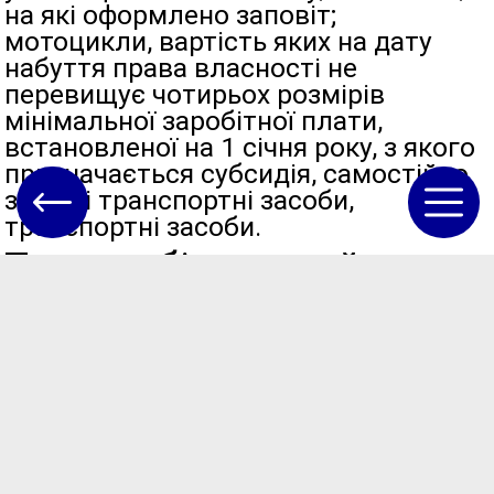
на які оформлено заповіт;
мотоцикли, вартість яких на дату
набуття права власності не
перевищує чотирьох розмірів
мінімальної заробітної плати,
встановленої на 1 січня року, з якого
призначається субсидія, самостійно
зібрані транспортні засоби,
транспортні засоби.
Також збільшений
загальний розмір
простроченої понад три
місяці (на дату надання
такої інформації)