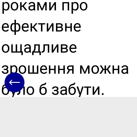
роками про
ефективне
ощадливе
зрошення можна
було б забути.
Відтепер усі
водокористувачі