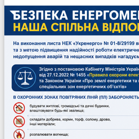
Офіційни
Теплицької сіл