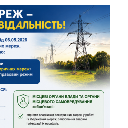
й сайт
ьської
ради