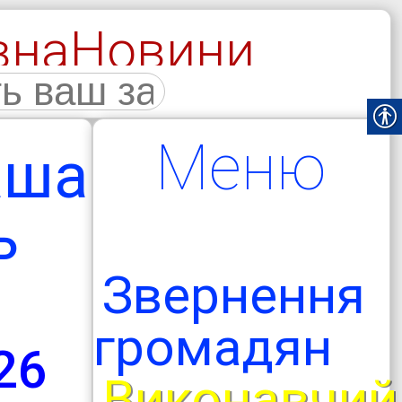
вна
Новини
галерея
Меню
аша
ь
Звернення
громадян
26
Виконавчий