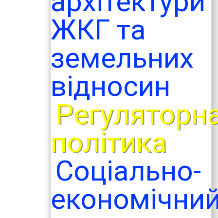
архітектури
ЖКГ та
земельних
відносин
Регуляторн
політика
Соціально-
економічни