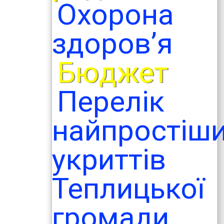
Охорона
здоров’я
Бюджет
Перелік
найпростіш
укриттів
Теплицької
громади