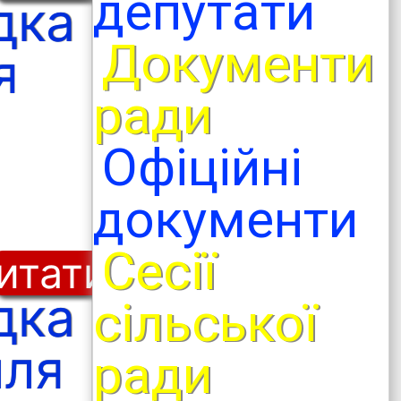
депутати
дка
Документи
я
ради
Офіційні
документи
Сесії
итати
дка
сільської
лля
ради