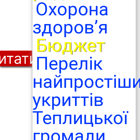
Охорона
здоров’я
Бюджет
итати
Перелік
найпростіш
укриттів
Теплицької
громади