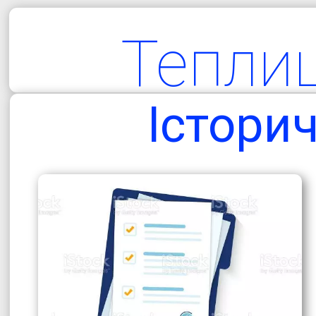
Тепли
територіа
Істори
гро
Одеська об
Болградський