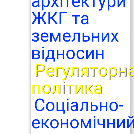
архітектури
ЖКГ та
земельних
відносин
Регуляторн
політика
Соціально-
економічни