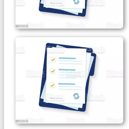
Офіційни
Теплицької сіл