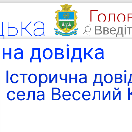
Голо
цька
Фото
льна
чна довідка
мада
Історична дові
села Веселий 
ласть,
 район