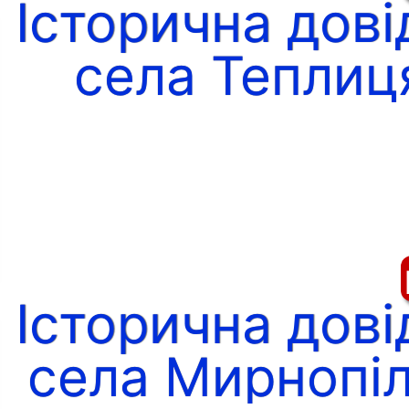
Історична дові
села Теплиц
Ч
Історична дові
села Мирнопі