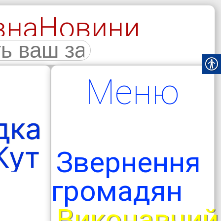
вна
Новини
галерея
Меню
дка
Кут
Звернення
громадян
Виконавчий