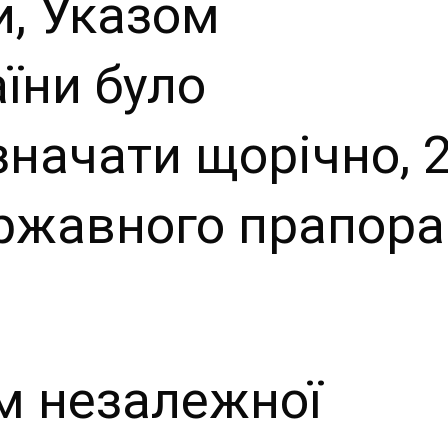
и, Указом
їни було
значати щорічно, 
ержавного прапора
м незалежної