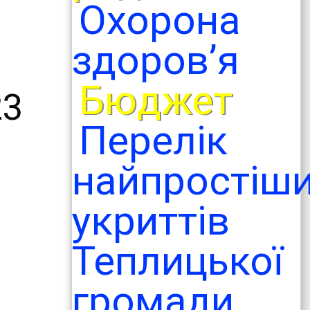
Охорона
здоров’я
Бюджет
23
Перелік
найпростіш
укриттів
Теплицької
громади