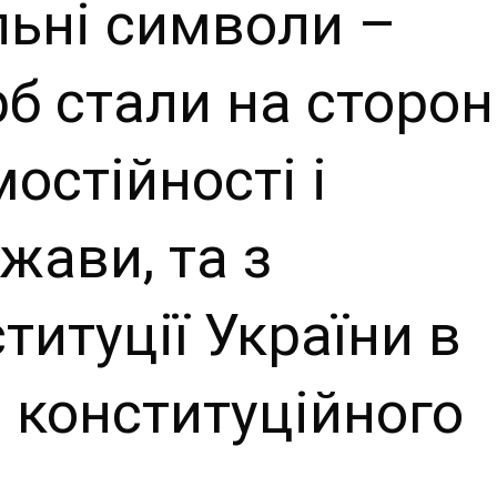
льні символи –
рб стали на сторон
остійності і
жави, та з
итуції України в
и конституційного