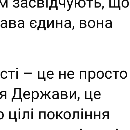
им засвідчують, що
ава єдина, вона
ті – це не просто
я Держави, це
о цілі покоління