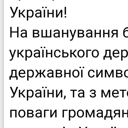
України!
На вшанування ба
українського де
державної симво
України, та з м
поваги громадя