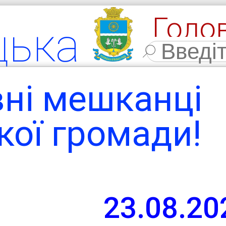
Голо
цька
Фото
льна
і мешканці
мада
кої громади!
ласть,
23.08.20
 район