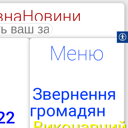
вна
Новини
галерея
Меню
Звернення
громадян
22
Виконавчий