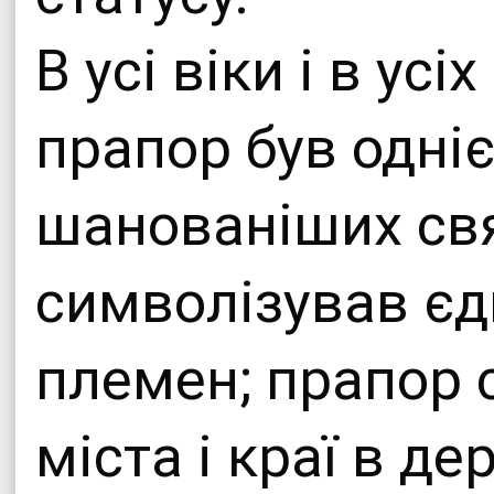
В усі віки і в ус
прапор був одні
шанованіших св
символізував єдн
племен; прапор 
міста і краї в де