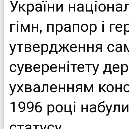
України націона
гімн, прапор і ге
утвердження сам
суверенітету дер
ухваленням конст
1996 році набул
статусу.