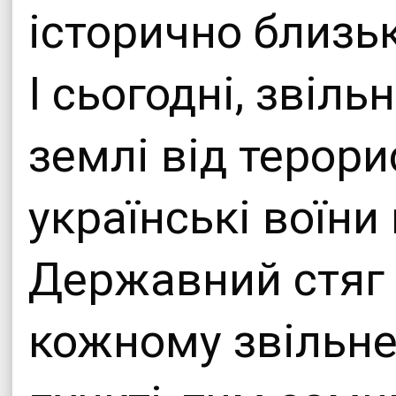
історично близьк
І сьогодні, звіл
землі від терори
українські воїн
Державний стяг 
кожному звільн