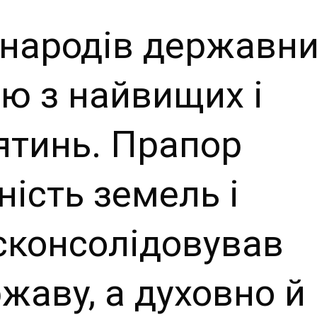
іх народів державн
єю з найвищих і
ятинь. Прапор
ість земель і
сконсолідовував
ржаву, а духовно й