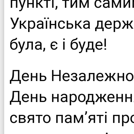
пункті, тим сам
Українська держ
була, є і буде!
День Незалежнос
День народженн
свято пам’яті пр