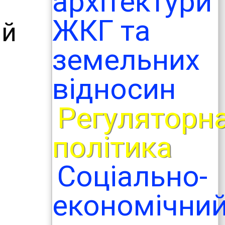
архітектури
ЖКГ та
ий
земельних
відносин
Регуляторн
політика
Соціально-
економічни