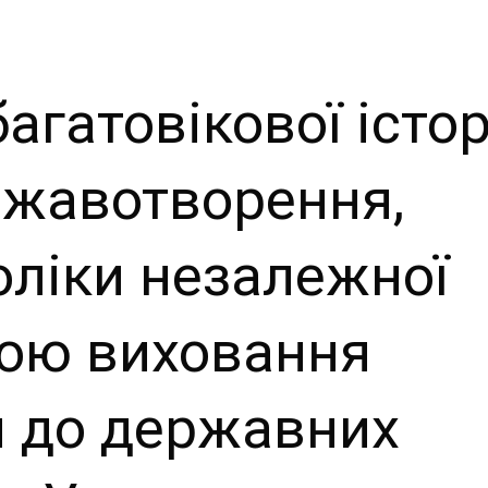
гатовікової істор
ржавотворення,
ліки незалежної
етою виховання
н до державних