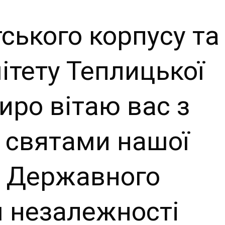
й сайт
тського корпусу та
ьської
ітету Теплицької
ради
иро вітаю вас з
 святами нашої
 Державного
 незалежності