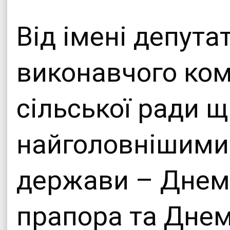
Офіційни
Від імені депута
Теплицької сіл
виконавчого ком
сільської ради щ
найголовнішими
держави – Днем
прапора та Днем