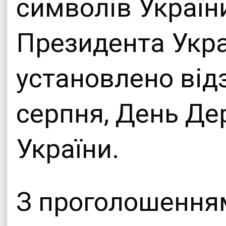
символів Україн
Президента Укра
установлено від
серпня, День Д
України.
З проголошення