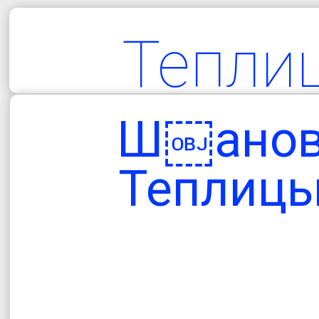
Тепли
територіа
Ш￼ановн
гро
Теплиць
Одеська об
Болградський