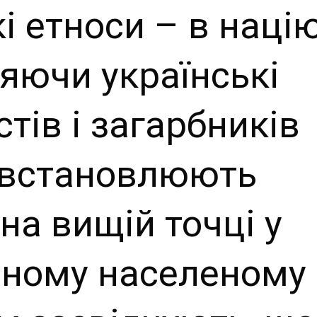
і етноси – в націю
ьняючи українські
стів і загарбників
и встановлюють
на вищій точці у
еному населеному