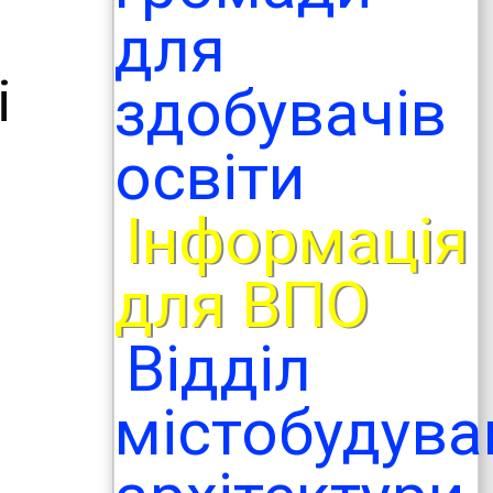
для
і
здобувачів
освіти
Інформація
для ВПО
Відділ
містобудува