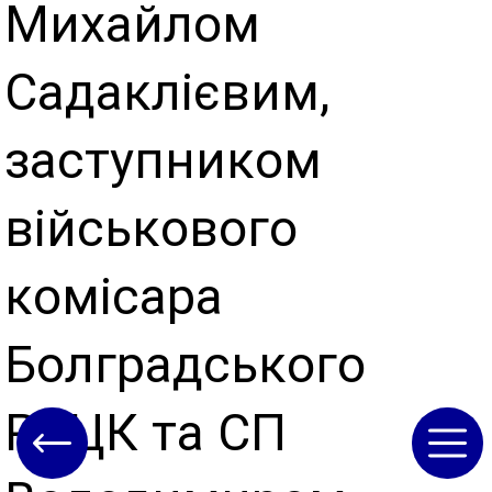
Михайлом
Садаклієвим,
заступником
військового
комісара
Болградського
РТЦК та СП