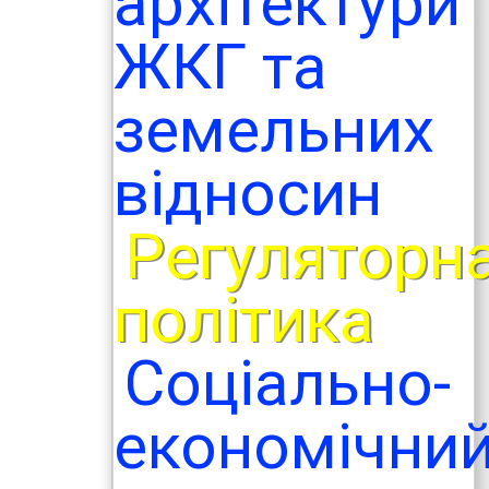
архітектури
ЖКГ та
земельних
відносин
Регуляторн
політика
Соціально-
економічни