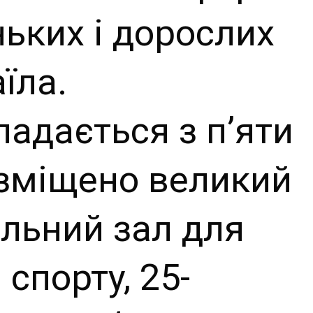
ьких і дорослих
їла.
ладається з п’яти
розміщено великий
льний зал для
спорту, 25-