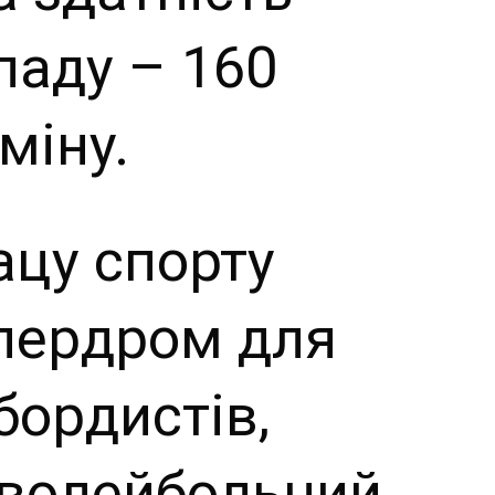
ладу – 160
міну.
ацу спорту
лердром для
бордистів,
 волейбольний