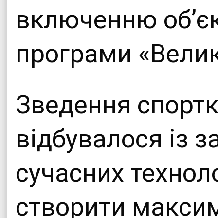
включенню об’єк
програми «Велик
Зведення спорт
відбувалося із 
сучасних техноло
створити макси