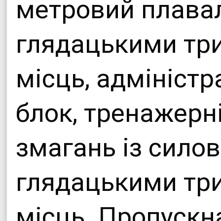
метровий плавал
глядацькими тр
місць, адмініст
блок, тренажерні
змагань із силов
глядацькими тр
місць. Пропускн