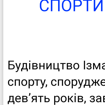
СПОРТИ
Офіційни
Теплицької сіл
Будівництво Ізм
спорту, спорудж
дев’ять років, 