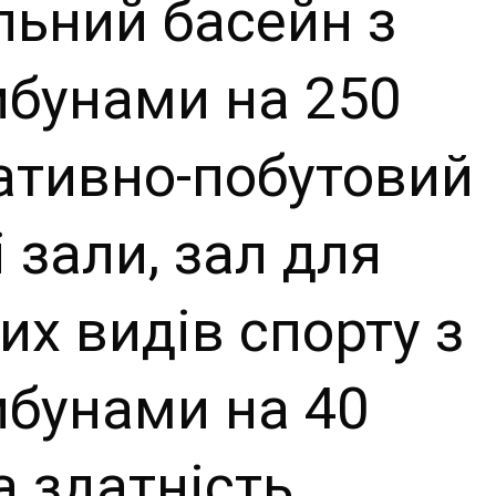
ьний басейн з
ибунами на 250
ративно-побутовий
 зали, зал для
их видів спорту з
ибунами на 40
а здатність