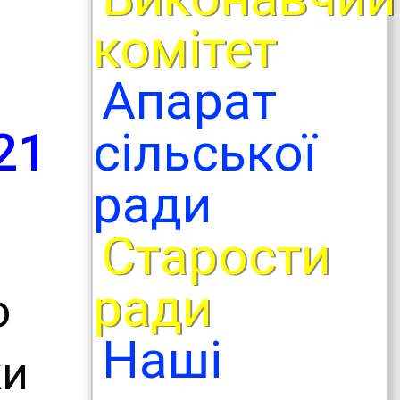
комітет
Апарат
сільської
21
ради
Старости
ради
о
Наші
ки