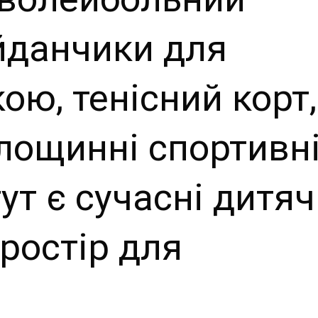
йданчики для
ою, тенісний корт,
площинні спортивн
ут є сучасні дитяч
ростір для