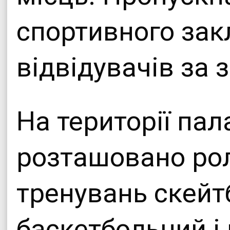
спортивного зак
відвідувачів за з
На території пал
розташовано ро
тренувань скейт
баскетбольний і