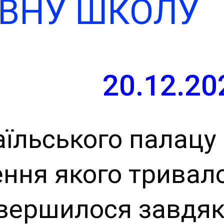
ВНУ ШКОЛУ
й сайт
ьської
ради
20.12.20
аїльського палацу
ення якого тривал
завершилося завдя