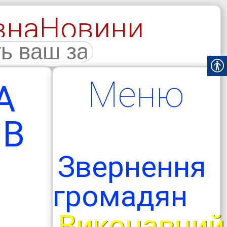
вна
Новини
галерея
Меню
А
 В
Звернення
громадян
Виконавчий