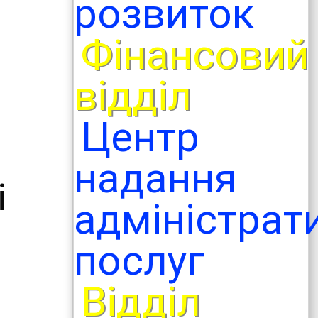
розвиток
Фінансовий
відділ
Центр
і
надання
і
адміністрат
послуг
Відділ