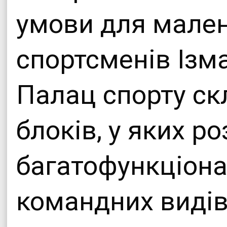
умови для мален
спортсменів Ізма
Палац спорту ск
блоків, у яких 
багатофункціона
командних видів 