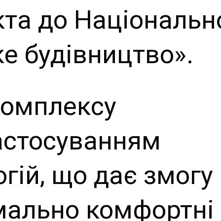
та до Національн
е будівництво».
комплексу
застосуванням
гій, що дає змогу
мально комфортні